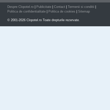
Despre Clopotel.ro
|
Publicitate
|
Contact
|
Termenii si conditii
|
Politica de confidentialitate
|
Politica de cookies
|
Sitemap
© 2001-2026 Clopotel.ro Toate drepturile rezervate.