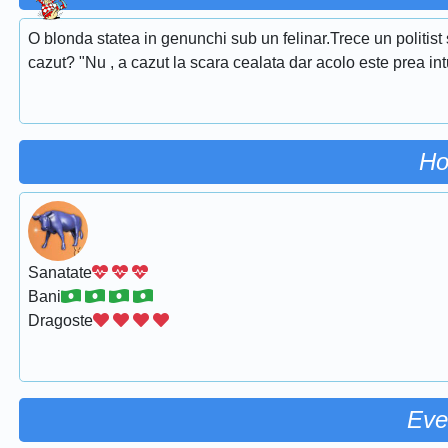
O blonda statea in genunchi sub un felinar.Trece un politist 
cazut? "Nu , a cazut la scara cealata dar acolo este prea int
Ho
Sanatate
Bani
Dragoste
Eve