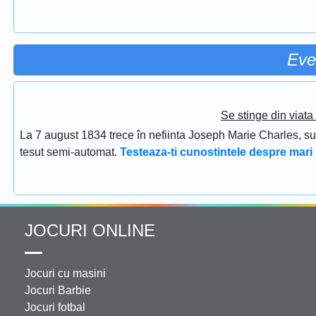
Eve
Se stinge din viat
La 7 august 1834 trece în nefiinta Joseph Marie Charles, s
tesut semi-automat.
Testeaza-ti cunostintele despre mari 
JOCURI ONLINE
Jocuri cu masini
Jocuri Barbie
Jocuri fotbal