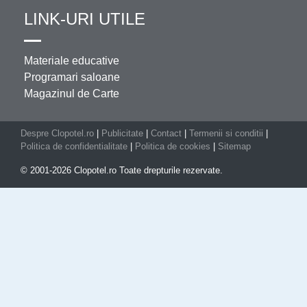
LINK-URI UTILE
Materiale educative
Programari saloane
Magazinul de Carte
Despre Clopotel.ro
|
Publicitate
|
Contact
|
Termenii si conditii
|
Politica de confidentialitate
|
Politica de cookies
|
Sitemap
© 2001-2026 Clopotel.ro Toate drepturile rezervate.