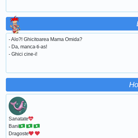
- Alo?! Ghicitoarea Mama Omida?
- Da, manca-ti-as!
- Ghici cine-i!
Ho
Sanatate
Bani
Dragoste