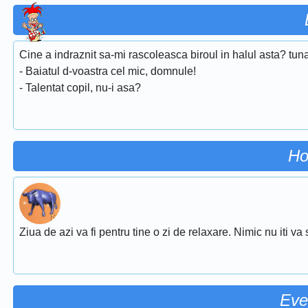
Cine a indraznit sa-mi rascoleasca biroul in halul asta? tuna
- Baiatul d-voastra cel mic, domnule!
- Talentat copil, nu-i asa?
Ho
Ziua de azi va fi pentru tine o zi de relaxare. Nimic nu iti va st
Eve