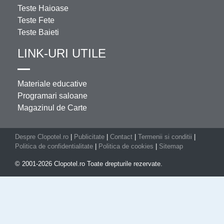
Teste Haioase
Teste Fete
Teste Baieti
LINK-URI UTILE
Materiale educative
Programari saloane
Magazinul de Carte
Despre Clopotel.ro
|
Publicitate
|
Contact
|
Termenii si conditii
|
Politica de confidentialitate
|
Politica de cookies
|
Sitemap
© 2001-2026 Clopotel.ro Toate drepturile rezervate.