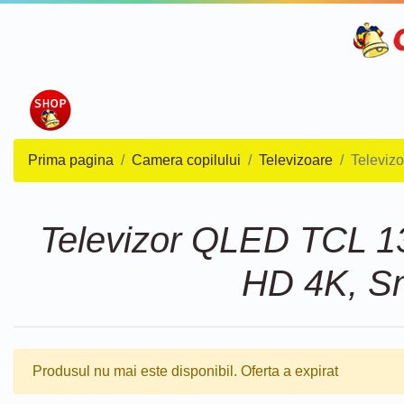
Prima pagina
Camera copilului
Televizoare
Televiz
Televizor QLED TCL 13
HD 4K, Sm
Produsul nu mai este disponibil. Oferta a expirat