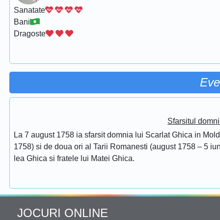
Sanatate
Bani
Dragoste
Eve
Sfarsitul domni
La 7 august 1758 ia sfarsit domnia lui Scarlat Ghica in Mol
1758) si de doua ori al Tarii Romanesti (august 1758 – 5 iuni
lea Ghica si fratele lui Matei Ghica.
JOCURI ONLINE