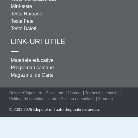
Mini-teste
Teste Haioase
Teste Fete
Teste Baieti
LINK-URI UTILE
Materiale educative
Programari saloane
Magazinul de Carte
Despre Clopotel.ro
|
Publicitate
|
Contact
|
Termenii si conditii
|
Politica de confidentialitate
|
Politica de cookies
|
Sitemap
© 2001-2026 Clopotel.ro Toate drepturile rezervate.