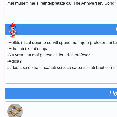
mai multe filme si reinterpretata ca ''The Anniversary Song''
-Poftiti, micul dejun e servit! spune menajera profesorului Ei
-Adu-l aici, sunt ocupat.
-Nu vreau sa mai patesc ca ieri, d-le profesor.
-Adica?
ati fost asa distrat, incat ati scris cu cafea si... ati baut cerne
Ho