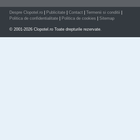
Despre Clopotel.ro
|
Publicitate
|
Contact
|
Termenii si conditii
|
Politica de confidentialitate
|
Politica de cookies
|
Sitemap
© 2001-2026 Clopotel.ro Toate drepturile rezervate.