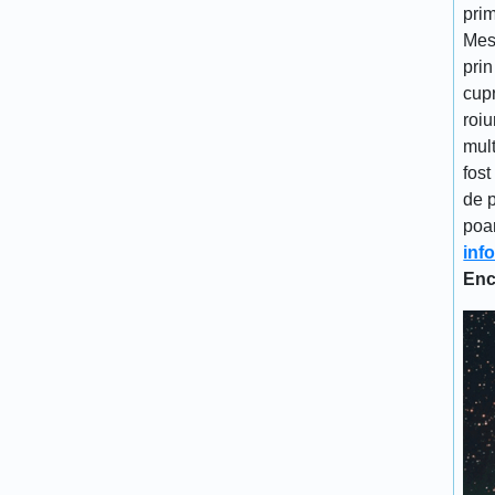
prim
Mes
prin
cupr
roiu
mult
fost
de p
poa
inf
Enc