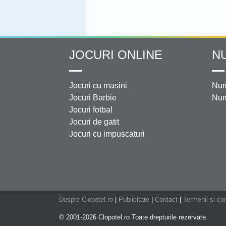
JOCURI ONLINE
N
Jocuri cu masini
Num
Jocuri Barbie
Num
Jocuri fotbal
Jocuri de gatit
Jocuri cu impuscaturi
Despre Clopotel.ro
|
Publicitate
|
Contact
|
Termenii si con
© 2001-2026 Clopotel.ro Toate drepturile rezervate.