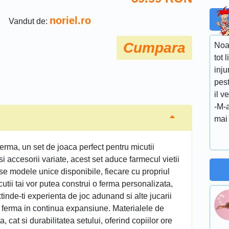
noriel.ro
Vandut de:
Cumpara
Noap
tot 
inju
pest
il v
-M-a
mai 
erma, un set de joaca perfect pentru micutii
i accesorii variate, acest set aduce farmecul vietii
rse modele unice disponibile, fiecare cu propriul
cutii tai vor putea construi o ferma personalizata,
tinde-ti experienta de joc adunand si alte jucarii
 o ferma in continua expansiune. Materialele de
a, cat si durabilitatea setului, oferind copiilor ore