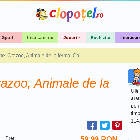
Sport
Incaltaminte
Jocuri
Rechizite
Imbracam
ine, Crazoo, Animale de la ferma, Cai
razoo, Animale de la
Ulti
ara
pent
timp
114,
59.99
RON
Pret: