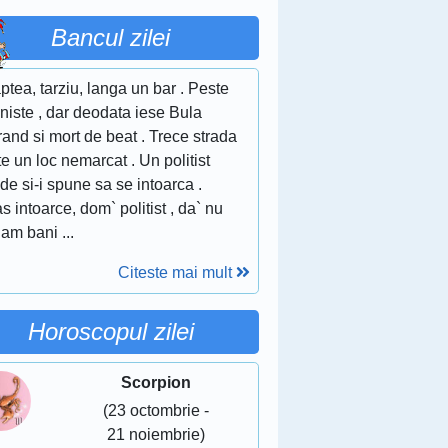
Bancul zilei
tea, tarziu, langa un bar . Peste
liniste , dar deodata iese Bula
rand si mort de beat . Trece strada
e un loc nemarcat . Un politist
ede si-i spune sa se intoarca .
s intoarce, dom` politist , da` nu
am bani ...
Citeste mai mult
Horoscopul zilei
Scorpion
(23 octombrie -
21 noiembrie)