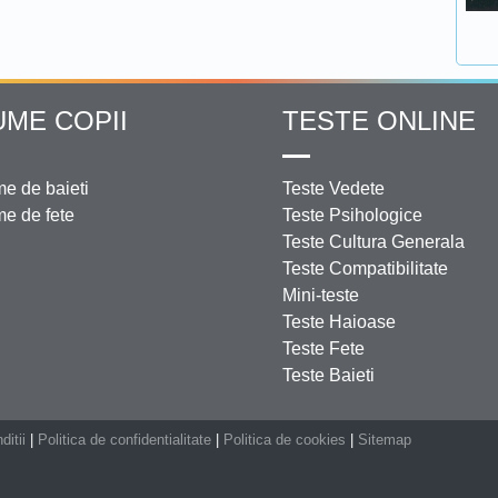
UME COPII
TESTE ONLINE
e de baieti
Teste Vedete
e de fete
Teste Psihologice
Teste Cultura Generala
Teste Compatibilitate
Mini-teste
Teste Haioase
Teste Fete
Teste Baieti
ditii
|
Politica de confidentialitate
|
Politica de cookies
|
Sitemap