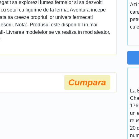
pregatit sa explorezi lumea fermelor si sa dezvolti
Azi 
au cu setul cu figurine de la ferma. Aventura incepe
care
gata sa creeze propriul lor univers fermecat!
petr
cesorii. Nota:- Produsul este disponibil in mai
cu e
l!- Livrarea modelelor se va realiza in mod aleator,
!
Cumpara
La 
Cha
176
un 
reu
20 d
num