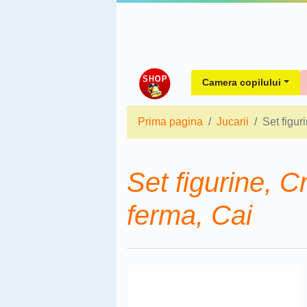
Camera copilului
Prima pagina
Jucarii
Set figur
Set figurine, C
ferma, Cai