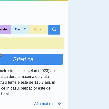
inte
Carti
Jucarii
Stiati ca …
mele studii si cercetari (2023) au
tat ca durata maxima de viata
ru o femeie este de 115,7 ani, in
 ce in cazul barbatilor este de
1 ani.
Afla mai mult