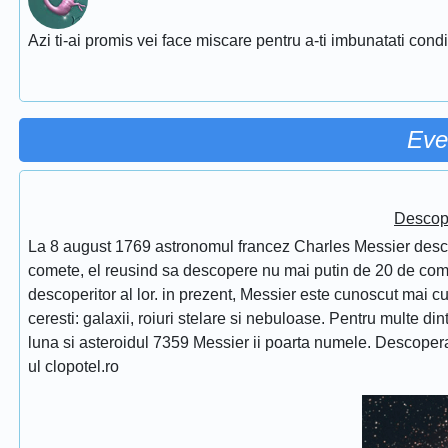
Azi ti-ai promis vei face miscare pentru a-ti imbunatati conditi
Eve
Descope
La 8 august 1769 astronomul francez Charles Messier desc
comete, el reusind sa descopere nu mai putin de 20 de comet
descoperitor al lor. in prezent, Messier este cunoscut mai 
ceresti: galaxii, roiuri stelare si nebuloase. Pentru multe di
luna si asteroidul 7359 Messier ii poarta numele. Descope
ul clopotel.ro