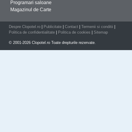
Programari saloane
Magazinul de Carte
Despre Clopotel.ro
|
Publicitate
|
Contact
|
Termenii si conditii
|
Politica de confidentialitate
|
Politica de cookies
|
Sitemap
© 2001-2026 Clopotel.ro Toate drepturile rezervate.