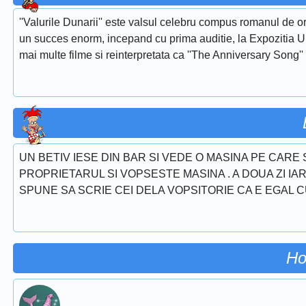
''Valurile Dunarii'' este valsul celebru compus romanul de or
un succes enorm, incepand cu prima auditie, la Expozitia Uni
mai multe filme si reinterpretata ca ''The Anniversary Song''
UN BETIV IESE DIN BAR SI VEDE O MASINA PE CARE S
PROPRIETARUL SI VOPSESTE MASINA . A DOUA ZI IAR
SPUNE SA SCRIE CEI DELA VOPSITORIE CA E EGAL CU
Ho