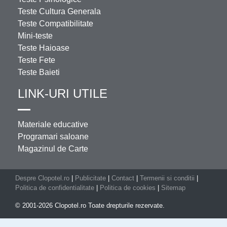
Teste Cultura Generala
Teste Compatibilitate
Mini-teste
Teste Haioase
Teste Fete
Teste Baieti
LINK-URI UTILE
Materiale educative
Programari saloane
Magazinul de Carte
Despre Clopotel.ro
|
Publicitate
|
Contact
|
Termenii si conditii
|
Politica de confidentialitate
|
Politica de cookies
|
Sitemap
© 2001-2026 Clopotel.ro Toate drepturile rezervate.