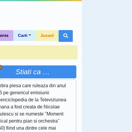
inte
Carti
Jucarii
Stiati ca …
ebra piesa care ruleaza din anul
5 pe genericul emisiunii
eenciclopedia de la Televiziunea
ana a fost creata de Nicolae
culescu si se numeste ''Moment
cal pentru pian si orchestra''
0) fiind una dintre cele mai