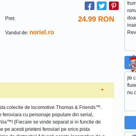
fru
roma
24.99
RON
doar
Pret:
ina
noriel.ro
Rev
Vandut de:
jtii
flui
nu c
asta colectie de locomotive Thomas & Friends™.
tie feroviara cu personaje populare din serial,
Nia™! (Fiecare se vinde separat si in functie de
ge pe acesti prieteni feroviari pe orice pista