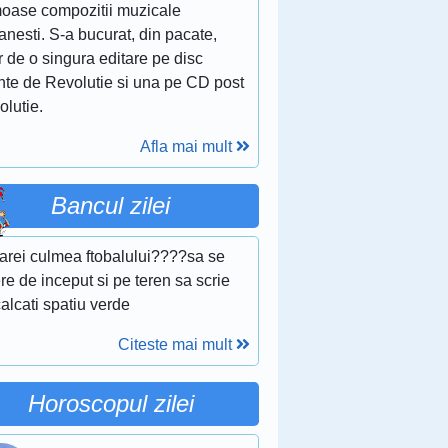
moase compozitii muzicale
nesti. S-a bucurat, din pacate,
 de o singura editare pe disc
inte de Revolutie si una pe CD post
olutie.
Afla mai mult
Bancul zilei
 carei culmea ftobalului????sa se
ere de inceput si pe teren sa scrie
alcati spatiu verde
Citeste mai mult
Horoscopul zilei