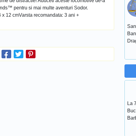
me de distractie! Aduceti aceste locomotive de-a
ends™ pentru si mai multe aventuri Sodor.
4 x 12 cmVarsta recomandata: 3 ani +
San
Ban
Dra
La 7
Bucu
Bar