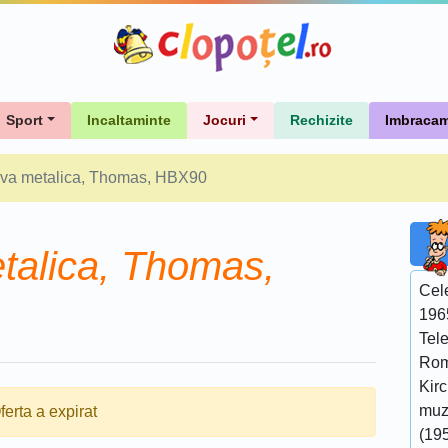
Sport
Incaltaminte
Jocuri
Rechizite
Imbracam
va metalica, Thomas, HBX90
talica, Thomas,
Cel
196
Tel
Rom
Kir
muzi
ferta a expirat
(195