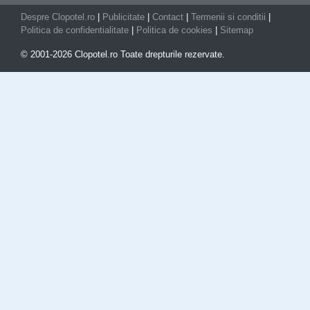
Despre Clopotel.ro
|
Publicitate
|
Contact
|
Termenii si conditii
|
Politica de confidentialitate
|
Politica de cookies
|
Sitemap
© 2001-2026 Clopotel.ro Toate drepturile rezervate.