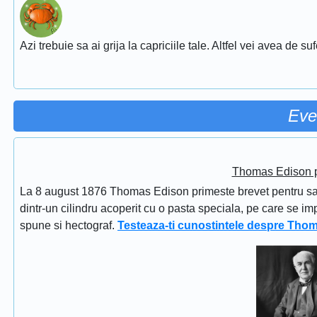
Azi trebuie sa ai grija la capriciile tale. Altfel vei avea de su
Eve
Thomas Edison pr
La 8 august 1876 Thomas Edison primeste brevet pentru sapi
dintr-un cilindru acoperit cu o pasta speciala, pe care se im
spune si hectograf.
Testeaza-ti cunostintele despre Tho