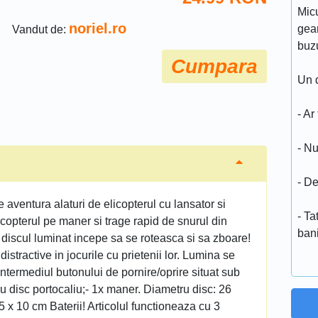
Micu
noriel.ro
geam
Vandut de:
buz
Cumpara
Un d
- Ar
- Nu
- De
e aventura alaturi de elicopterul cu lansator si
- T
copterul pe maner si trage rapid de snurul din
ban
discul luminat incepe sa se roteasca si sa zboare!
stractive in jocurile cu prietenii lor. Lumina se
ntermediul butonului de pornire/oprire situat sub
 cu disc portocaliu;- 1x maner. Diametru disc: 26
 x 10 cm Baterii! Articolul functioneaza cu 3