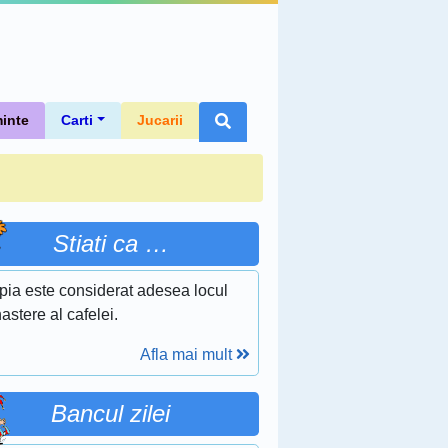
inte
Carti
Jucarii
Stiati ca …
pia este considerat adesea locul
astere al cafelei.
Afla mai mult
Bancul zilei