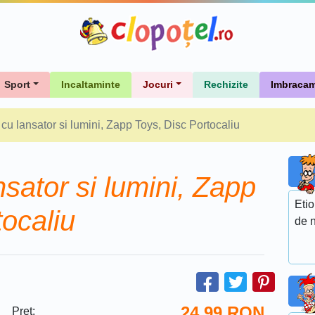
Sport
Incaltaminte
Jocuri
Rechizite
Imbracam
 cu lansator si lumini, Zapp Toys, Disc Portocaliu
nsator si lumini, Zapp
Etio
tocaliu
de n
24.99
RON
Pret: