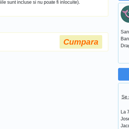
ile sunt incluse si nu poate fi inlocuite).
San
Ban
Cumpara
Dra
Se 
La 7
Jos
Jacq