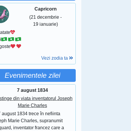
Capricorn
(21 decembrie -
19 ianuarie)
atate
i
goste
Vezi zodia ta
Evenimentele zilei
7 august 1834
stinge din viata inventatorul Joseph
Marie Charles
 august 1834 trece în nefiinta
eph Marie Charles, supranumit
uard, inventator francez care a