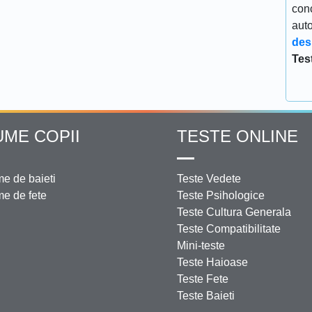
conc
aut
des
Tes
UME COPII
TESTE ONLINE
e de baieti
Teste Vedete
e de fete
Teste Psihologice
Teste Cultura Generala
Teste Compatibilitate
Mini-teste
Teste Haioase
Teste Fete
Teste Baieti