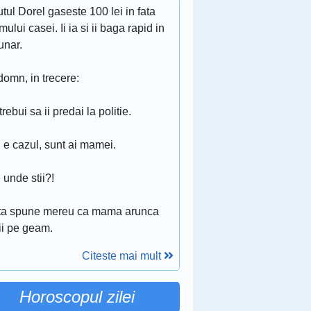
tul Dorel gaseste 100 lei in fata
ului casei. Ii ia si ii baga rapid in
unar.
omn, in trecere:
 trebui sa ii predai la politie.
 e cazul, sunt ai mamei.
 unde stii?!
ata spune mereu ca mama arunca
ii pe geam.
Citeste mai mult
Horoscopul zilei