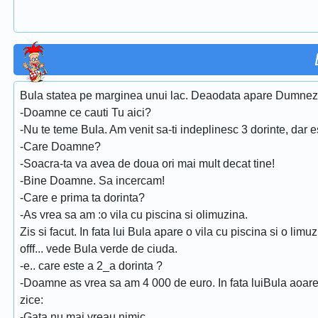
Bula statea pe marginea unui lac. Deaodata apare Dumneze
-Doamne ce cauti Tu aici?
-Nu te teme Bula. Am venit sa-ti indeplinesc 3 dorinte, dar 
-Care Doamne?
-Soacra-ta va avea de doua ori mai mult decat tine!
-Bine Doamne. Sa incercam!
-Care e prima ta dorinta?
-As vrea sa am :o vila cu piscina si olimuzina.
Zis si facut. In fata lui Bula apare o vila cu piscina si o lim
offf... vede Bula verde de ciuda.
-e.. care este a 2_a dorinta ?
-Doamne as vrea sa am 4 000 de euro. In fata luiBula aoar
zice:
-Gata nu mai vreau nimic