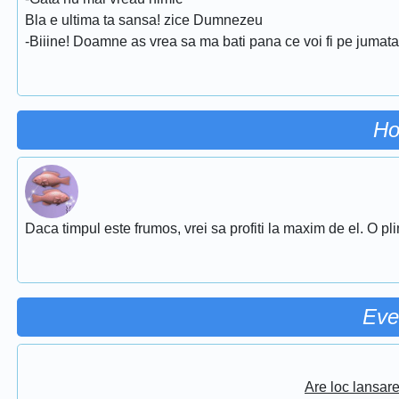
Bla e ultima ta sansa! zice Dumnezeu
-Biiine! Doamne as vrea sa ma bati pana ce voi fi pe jumata
Ho
Daca timpul este frumos, vrei sa profiti la maxim de el. O pl
Eve
Are loc lansar