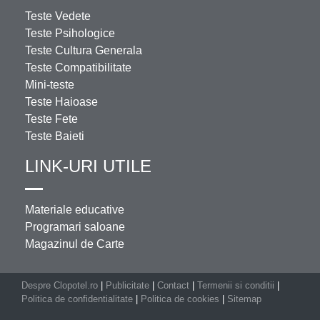
Teste Vedete
Teste Psihologice
Teste Cultura Generala
Teste Compatibilitate
Mini-teste
Teste Haioase
Teste Fete
Teste Baieti
LINK-URI UTILE
Materiale educative
Programari saloane
Magazinul de Carte
Despre Clopotel.ro
|
Publicitate
|
Contact
|
Termenii si conditii
|
Politica de confidentialitate
|
Politica de cookies
|
Sitemap