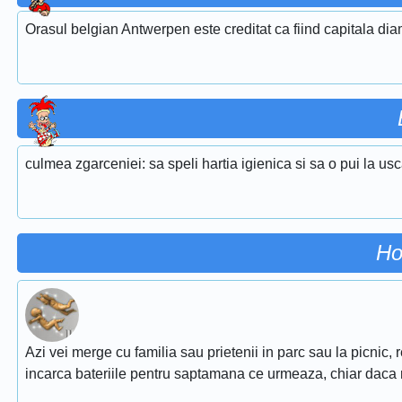
Orasul belgian Antwerpen este creditat ca fiind capitala dia
culmea zgarceniei: sa speli hartia igienica si sa o pui la usc
Ho
Azi vei merge cu familia sau prietenii in parc sau la picnic, r
incarca bateriile pentru saptamana ce urmeaza, chiar daca 