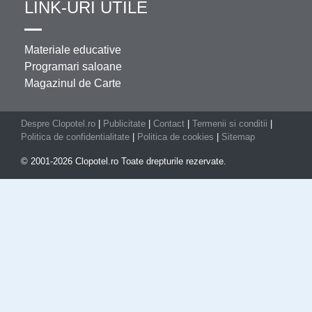
LINK-URI UTILE
Materiale educative
Programari saloane
Magazinul de Carte
Despre Clopotel.ro
|
Publicitate
|
Contact
|
Termenii si conditii
|
Politica de confidentialitate
|
Politica de cookies
|
Sitemap
© 2001-2026 Clopotel.ro Toate drepturile rezervate.