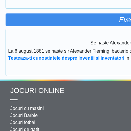
Eve
Se naste Alexander 
La 6 august 1881 se naste sir Alexander Fleming, bacteriolog
Testeaza-ti cunostintele despre inventii si inventatori
in
JOCURI ONLINE
Jocuri cu masini
Jocuri Barbie
Jocuri fotbal
Jocuri de gatit