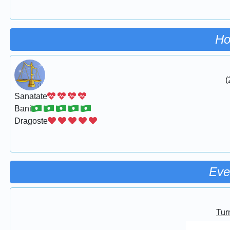
Ho
(
Sanatate
Bani
Dragoste
Eve
Turn