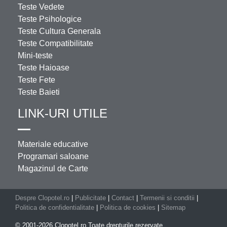
Teste Vedete
Teste Psihologice
Teste Cultura Generala
Teste Compatibilitate
Mini-teste
Teste Haioase
Teste Fete
Teste Baieti
LINK-URI UTILE
Materiale educative
Programari saloane
Magazinul de Carte
Despre Clopotel.ro
|
Publicitate
|
Contact
|
Termenii si conditii
|
Politica de confidentialitate
|
Politica de cookies
|
Sitemap
© 2001-2026 Clopotel.ro Toate drepturile rezervate.