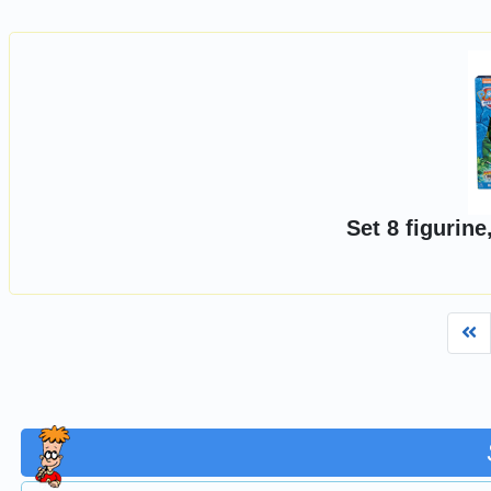
Set 8 figurin
Fi