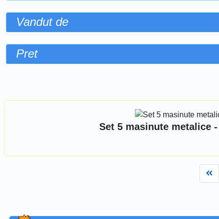
Vandut de
Pret
Sorteaza dupa
Set 5 masinute metalice - 
Fi