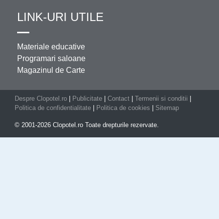
LINK-URI UTILE
Materiale educative
Programari saloane
Magazinul de Carte
Despre Clopotel.ro
|
Publicitate
|
Contact
|
Termenii si conditii
|
Politica de confidentialitate
|
Politica de cookies
|
Sitemap
© 2001-2026 Clopotel.ro Toate drepturile rezervate.