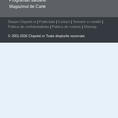
Programari saloane
Magazinul de Carte
Despre Clopotel.ro
|
Publicitate
|
Contact
|
Termenii si conditii
|
Politica de confidentialitate
|
Politica de cookies
|
Sitemap
© 2001-2026 Clopotel.ro Toate drepturile rezervate.