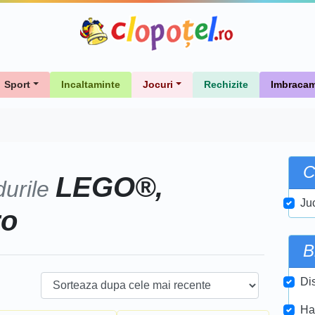
Sport
Incaltaminte
Jocuri
Rechizite
Imbracam
C
LEGO®,
durile
Juc
ro
B
Di
Ha