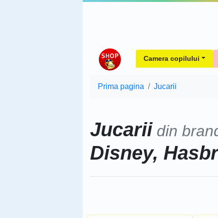
Camera copilului
Prima pagina
Jucarii
Jucarii
din bran
Disney, Hasb
Sorteaza dupa