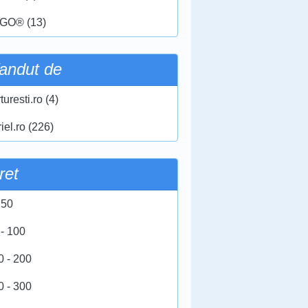
GO® (13)
andut de
turesti.ro (4)
iel.ro (226)
ret
 50
 - 100
0 - 200
0 - 300