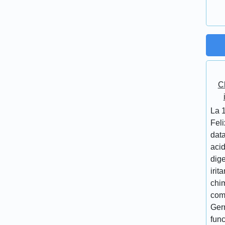
C
La 
Feli
data
acid
dige
irit
chi
com
Germ
func