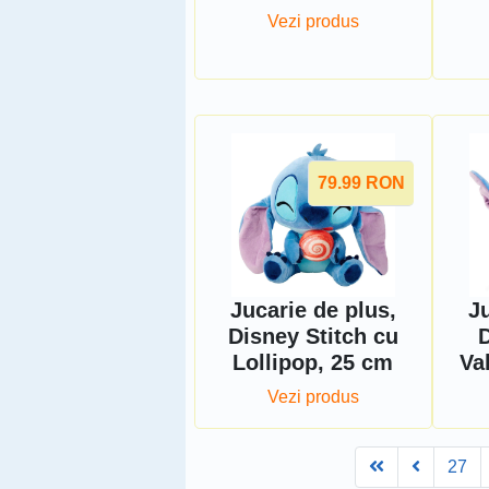
Vezi produs
79.99
RON
Jucarie de plus,
Ju
Disney Stitch cu
D
Lollipop, 25 cm
Va
Vezi produs
First
Prev
27