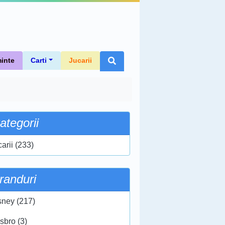
inte
Carti
Jucarii
ategorii
arii (233)
randuri
sney (217)
sbro (3)