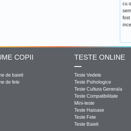
cu o
semn
fost
ince
UME COPII
TESTE ONLINE
e de baieti
Teste Vedete
e de fete
Teste Psihologice
Teste Cultura Generala
Teste Compatibilitate
Mini-teste
Teste Haioase
Teste Fete
Teste Baieti