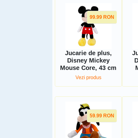
99.99
RON
Jucarie de plus,
Ju
Disney Mickey
D
Mouse Core, 43 cm
Vezi produs
59.99
RON