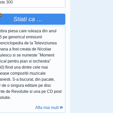
ste 300
Stiati ca …
ebra piesa care ruleaza din anul
5 pe genericul emisiunii
eenciclopedia de la Televiziunea
ana a fost creata de Nicolae
culescu si se numeste ''Moment
cal pentru pian si orchestra''
0) fiind una dintre cele mai
moase compozitii muzicale
nesti. S-a bucurat, din pacate,
 de o singura editare pe disc
inte de Revolutie si una pe CD post
olutie.
Afla mai mult