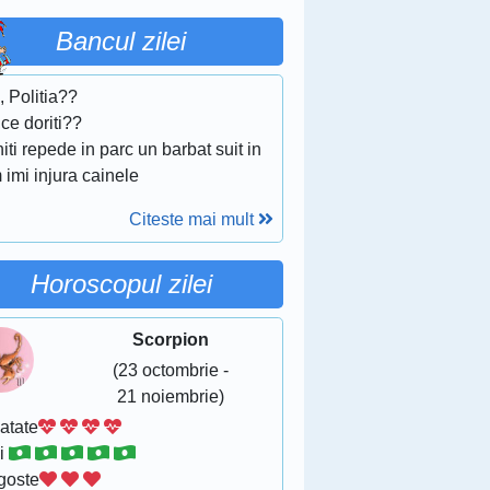
Bancul zilei
, Politia??
ce doriti??
iti repede in parc un barbat suit in
imi injura cainele
Citeste mai mult
Horoscopul zilei
Scorpion
(23 octombrie -
21 noiembrie)
atate
i
goste