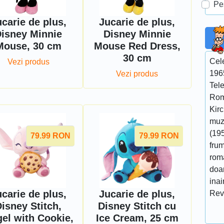
Pe
carie de plus,
Jucarie de plus,
isney Minnie
Disney Minnie
Mouse, 30 cm
Mouse Red Dress,
30 cm
Cel
Vezi produs
196
Vezi produs
Tel
Rom
Kir
muzi
(195
79.99
RON
79.99
RON
fru
roma
doar
ina
carie de plus,
Jucarie de plus,
Rev
isney Stitch,
Disney Stitch cu
el with Cookie,
Ice Cream, 25 cm