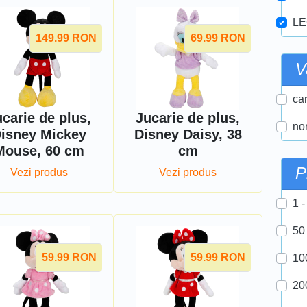
LE
149.99
RON
69.99
RON
V
car
carie de plus,
Jucarie de plus,
nor
isney Mickey
Disney Daisy, 38
Mouse, 60 cm
cm
P
Vezi produs
Vezi produs
1 -
50
59.99
RON
59.99
RON
10
20