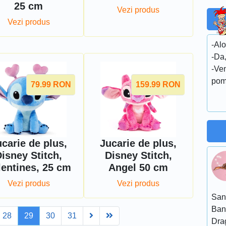
25 cm
Vezi produs
Vezi produs
-Alo
-Da,
-Ven
pom 
79.99
RON
159.99
RON
carie de plus,
Jucarie de plus,
isney Stitch,
Disney Stitch,
lentines, 25 cm
Angel 50 cm
Vezi produs
Vezi produs
San
Ban
Next
Last
28
29
30
31
Dra