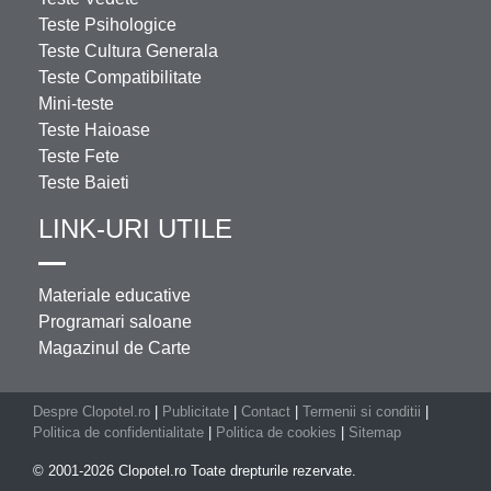
Teste Psihologice
Teste Cultura Generala
Teste Compatibilitate
Mini-teste
Teste Haioase
Teste Fete
Teste Baieti
LINK-URI UTILE
Materiale educative
Programari saloane
Magazinul de Carte
Despre Clopotel.ro
|
Publicitate
|
Contact
|
Termenii si conditii
|
Politica de confidentialitate
|
Politica de cookies
|
Sitemap
© 2001-2026 Clopotel.ro Toate drepturile rezervate.