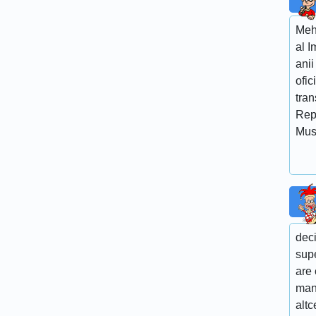
Mehm
al I
anii
ofic
tra
Rep
Mus
deci
supe
are
man
altc