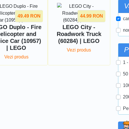
V
49.49
RON
44.99
RON
car
GO Duplo - Fire
LEGO City -
nor
elicopter and
Roadwork Truck
ice Car (10957)
(60284) | LEGO
| LEGO
P
Vezi produs
Vezi produs
1 -
50
10
20
Pe