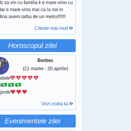
tb sa vin cu familia k e mare-vino cu
ar e mare-vino mai ca la noi in
ina avem iarba de un metru!!!!!!!
Citeste mai mult
Horoscopul zilei
Berbec
(21 martie - 20 aprilie)
atate
i
goste
Vezi zodia ta
Evenimentele zilei