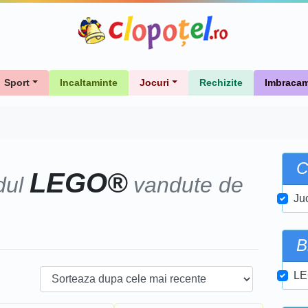
Sport
Incaltaminte
Jocuri
Rechizite
Imbracam
C
LEGO®
dul
vandute de
Juc
B
LE