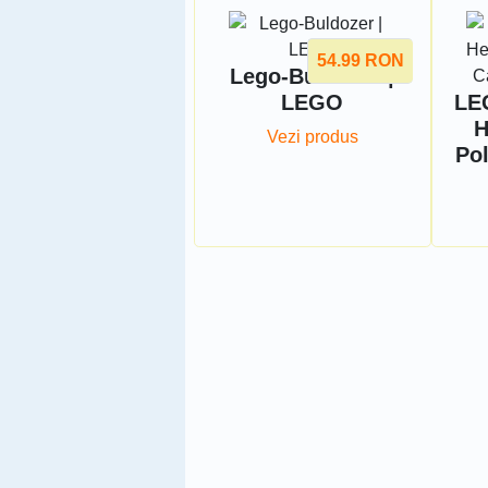
54.99
RON
Lego-Buldozer |
LEGO
LE
H
Vezi produs
Pol