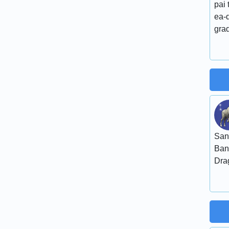
pai 
ea-d
grad
San
Ban
Dra