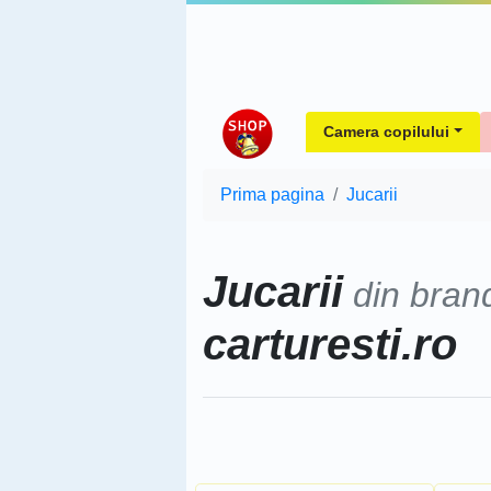
Camera copilului
Prima pagina
Jucarii
Jucarii
din bran
carturesti.ro
Sorteaza dupa