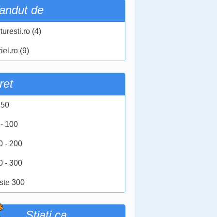
andut de
turesti.ro (4)
iel.ro (9)
ret
 50
 - 100
0 - 200
0 - 300
ste 300
Stiati ca …