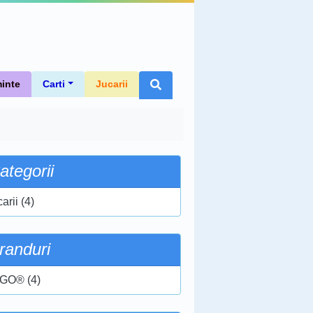
inte
Carti
Jucarii
ategorii
arii (4)
randuri
GO® (4)