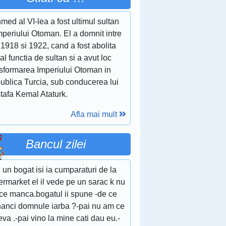
ed al VI-lea a fost ultimul sultan
mperiului Otoman. El a domnit intre
 1918 si 1922, cand a fost abolita
ial functia de sultan si a avut loc
nsformarea Imperiului Otoman in
ublica Turcia, sub conducerea lui
tafa Kemal Ataturk.
Afla mai mult
Bancul zilei
 un bogat isi ia cumparaturi de la
rmarket el il vede pe un sarac k nu
 ce manca.bogatul ii spune -de ce
anci domnule iarba ?-pai nu am ce
eva .-pai vino la mine cati dau eu.-