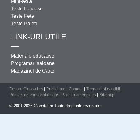
Mini-teste
Teste Haioase
Teste Fete
Teste Baieti
LINK-URI UTILE
Materiale educative
Programari saloane
Magazinul de Carte
Despre Clopotel.ro
|
Publicitate
|
Contact
|
Termenii si conditii
|
Politica de confidentialitate
|
Politica de cookies
|
Sitemap
© 2001-2026 Clopotel.ro Toate drepturile rezervate.