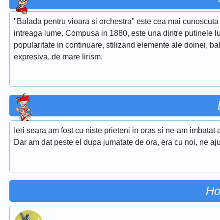
''Balada pentru vioara si orchestra'' este cea mai cunoscuta 
intreaga lume. Compusa in 1880, este una dintre putinele lu
popularitate in continuare, stilizand elemente ale doinei, ba
expresiva, de mare lirism.
Ieri seara am fost cu niste prieteni in oras si ne-am imbatat
Dar am dat peste el dupa jumatate de ora, era cu noi, ne ajut
Ho