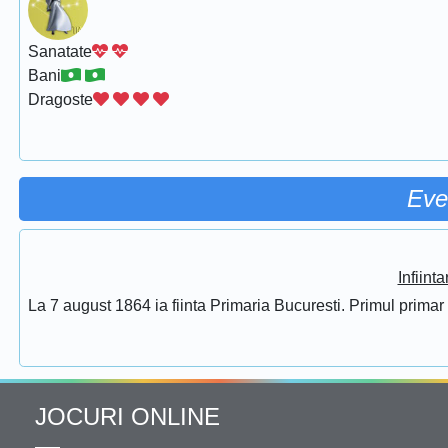
Sanatate
Bani
Dragoste
Eve
Infiint
La 7 august 1864 ia fiinta Primaria Bucuresti. Primul prima
JOCURI ONLINE