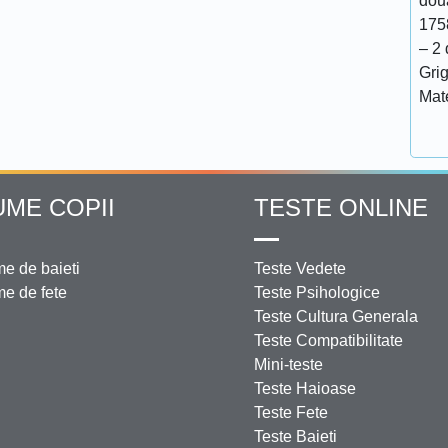
doua
175
– 2 
Grig
Mat
UME COPII
TESTE ONLINE
e de baieti
Teste Vedete
e de fete
Teste Psihologice
Teste Cultura Generala
Teste Compatibilitate
Mini-teste
Teste Haioase
Teste Fete
Teste Baieti