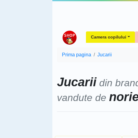
Camera copilului
Prima pagina
Jucarii
Jucarii
din bran
nori
vandute de
Sorteaza dupa