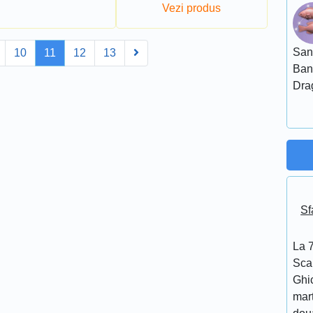
Vezi produs
Next
San
10
11
12
13
Ban
Dra
Sf
La 7
Scar
Ghi
mar