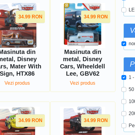
LE
34.99
RON
34.99
RON
V
nor
Masinuta din
Masinuta din
metal, Disney
metal, Disney
P
rs, Mater With
Cars, Wheeldell
Sign, HTX86
Lee, GBV62
1 -
Vezi produs
Vezi produs
50
10
20
34.99
RON
34.99
RON
Pe