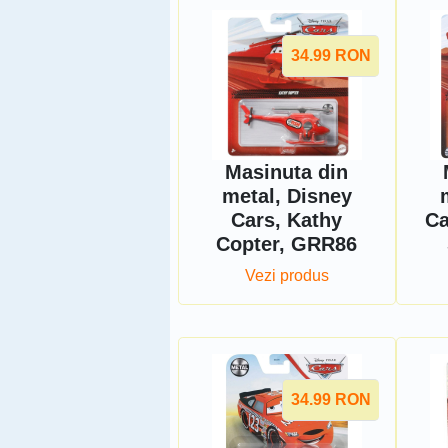
34.99
RON
Masinuta din
metal, Disney
Cars, Kathy
Ca
Copter, GRR86
Vezi produs
34.99
RON