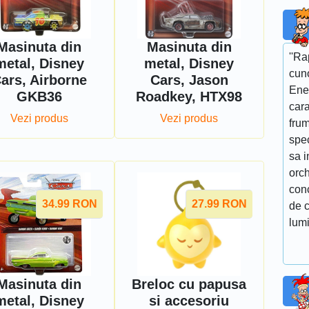
Masinuta din
Masinuta din
''R
metal, Disney
metal, Disney
cun
ars, Airborne
Cars, Jason
Ene
GKB36
Roadkey, HTX98
cara
Vezi produs
Vezi produs
fru
spe
sa i
orch
conc
34.99
RON
27.99
RON
de c
lumi
Masinuta din
Breloc cu papusa
metal, Disney
si accesoriu