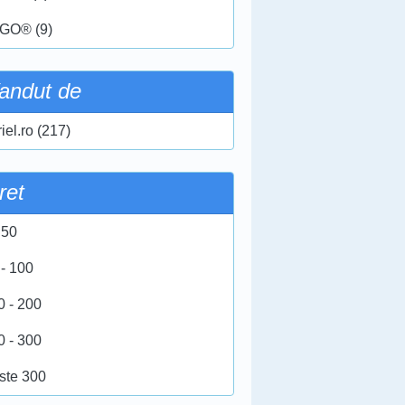
GO® (9)
andut de
iel.ro (217)
ret
 50
 - 100
0 - 200
0 - 300
ste 300