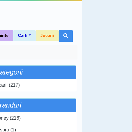
inte
Carti
Jucarii
ategorii
arii (217)
randuri
sney (216)
sbro (1)