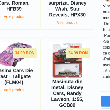
Cars, Roman,
surpriza, Disney
Vin
HFB39
Wish, Star
nu e
Reveals, HPX30
Vezi produs
mosu
Vezi produs
-De 
Ei 
-Pa
-Sa 
cop
34.99
RON
34.99
RON
ca c
-Pa
avem
sina Cars Die
- Aa
ast - Tailgate
cado
Masinuta din
(FLM04)
metal, Disney
Vezi produs
Cars, Randy
Lawson, 1:55,
GCB89