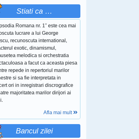
Stiati ca …
apsodia Romana nr. 1'' este cea mai
oscuta lucrare a lui George
scu, recunoscuta international,
cterul exotic, dinamismul,
musetea melodica si orchestratia
ctaculoasa a facut ca aceasta piesa
ntre repede in repertoriul marilor
estre si sa fie interpretata in
ert ori in inregistrari discrografice
atre majoritatea marilor dirijori ai
i.
Afla mai mult
Bancul zilei