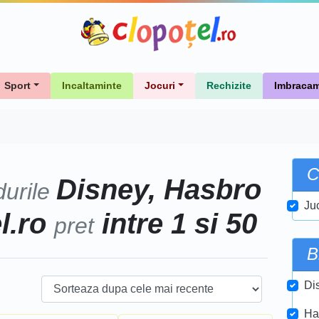
Sport
Incaltaminte
Jocuri
Rechizite
Imbracam
C
Disney, Hasbro
durile
Juc
el.ro
intre 1 si 50
pret
B
Di
Ha