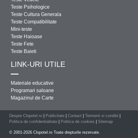
Teste Psihologice
Teste Cultura Generala
Teste Compatibilitate
Mini-teste
Teste Haioase
Teste Fete
Teste Baieti
LINK-URI UTILE
Materiale educative
Programari saloane
Magazinul de Carte
Despre Clopotel.ro
|
Publicitate
|
Contact
|
Termenii si conditii
|
Politica de confidentialitate
|
Politica de cookies
|
Sitemap
© 2001-2026 Clopotel.ro Toate drepturile rezervate.