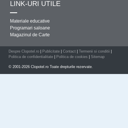
LINK-URI UTILE
Materiale educative
Programari saloane
Magazinul de Carte
Despre Clopotel.ro
|
Publicitate
|
Contact
|
Termenii si conditii
|
Politica de confidentialitate
|
Politica de cookies
|
Sitemap
© 2001-2026 Clopotel.ro Toate drepturile rezervate.