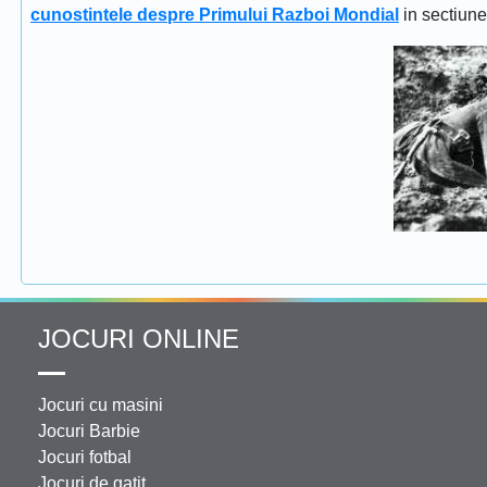
cunostintele despre Primului Razboi Mondial
in sectiun
JOCURI ONLINE
Jocuri cu masini
Jocuri Barbie
Jocuri fotbal
Jocuri de gatit