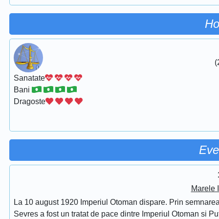
Ho
(
Sanatate
Bani
Dragoste
Eve
Marele 
La 10 august 1920 Imperiul Otoman dispare. Prin semnarea Tra
Sevres a fost un tratat de pace dintre Imperiul Otoman si Put