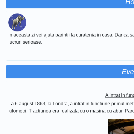
Ho
In aceasta zi vei ajuta parintii la curatenia in casa. Dar ca sa 
lucruri serioase.
Eve
A intrat in fu
La 6 august 1863, la Londra, a intrat in functiune primul met
kilometri. Tractiunea era realizata cu o masina cu abur. Pa