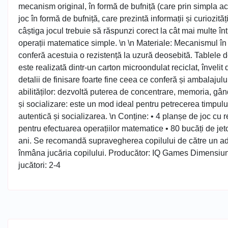
mecanism original, în formă de bufniță (care prin simpla a
joc în formă de bufniță, care prezintă informații și curiozități
câștiga jocul trebuie să răspunzi corect la cât mai multe în
operații matematice simple. \n \n Materiale: Mecanismul în f
conferă acestuia o rezistență la uzură deosebită. Tablele d
este realizată dintr-un carton microondulat reciclat, învelit d
detalii de finisare foarte fine ceea ce conferă și ambalajul
abilităților: dezvoltă puterea de concentrare, memoria, gând
și socializare: este un mod ideal pentru petrecerea timpului
autentică și socializarea. \n Conține: • 4 planșe de joc cu r
pentru efectuarea operațiilor matematice • 80 bucăți de 
ani. Se recomandă supravegherea copilului de către un adult 
înmâna jucăria copilului. Producător: IQ Games Dimensiu
jucători: 2-4