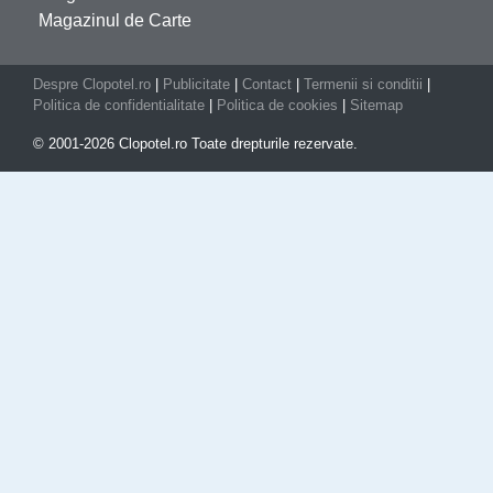
Magazinul de Carte
Despre Clopotel.ro
|
Publicitate
|
Contact
|
Termenii si conditii
|
Politica de confidentialitate
|
Politica de cookies
|
Sitemap
© 2001-2026 Clopotel.ro Toate drepturile rezervate.