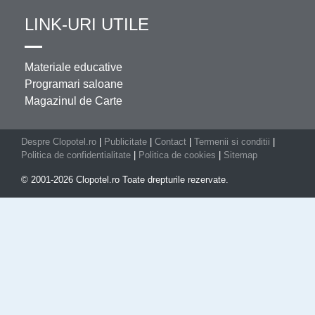
LINK-URI UTILE
Materiale educative
Programari saloane
Magazinul de Carte
Despre Clopotel.ro
|
Publicitate
|
Contact
|
Termenii si conditii
|
Politica de confidentialitate
|
Politica de cookies
|
Sitemap
© 2001-2026 Clopotel.ro Toate drepturile rezervate.