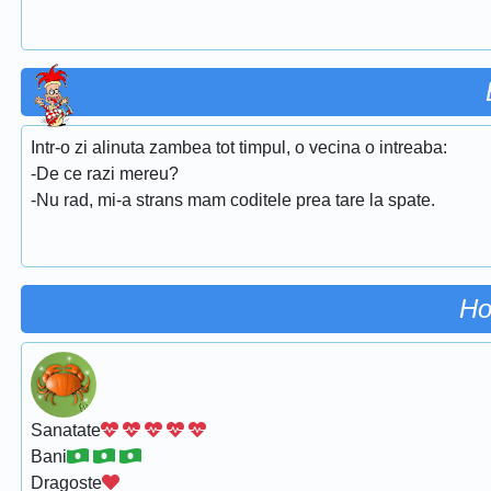
Intr-o zi alinuta zambea tot timpul, o vecina o intreaba:
-De ce razi mereu?
-Nu rad, mi-a strans mam coditele prea tare la spate.
Ho
Sanatate
Bani
Dragoste