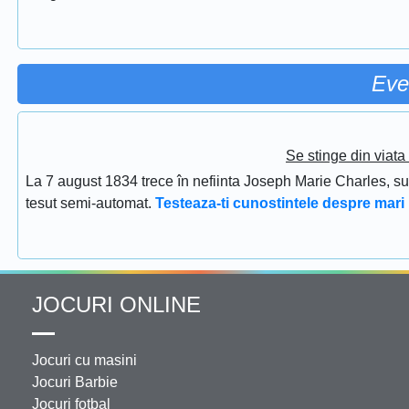
Eve
Se stinge din viat
La 7 august 1834 trece în nefiinta Joseph Marie Charles, s
tesut semi-automat.
Testeaza-ti cunostintele despre mari 
JOCURI ONLINE
Jocuri cu masini
Jocuri Barbie
Jocuri fotbal