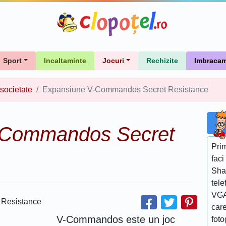
Sport
Incaltaminte
Jocuri
Rechizite
Imbracam
 societate
Expansiune V-Commandos Secret Resistance
-Commandos Secret
Prim
faci
Sha
tele
VGA
care
V-Commandos este un joc
foto