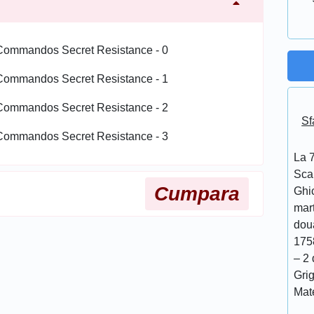
Sf
La 7
Scar
Cumpara
Ghi
mar
doua
175
– 2 
Grig
Mat