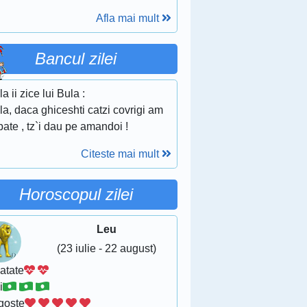
Afla mai mult
Bancul zilei
la ii zice lui Bula :
la, daca ghiceshti catzi covrigi am
pate , tz`i dau pe amandoi !
Citeste mai mult
Horoscopul zilei
Leu
(23 iulie - 22 august)
atate
i
goste