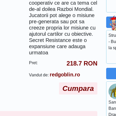
cooperativ ce are ca tema cel
de-al doilea Razboi Mondial.
Jucatorii pot alege o misiune
pre-generata sau pot sa
creeze propria lor misiune cu
ajutorul cartilor cu obiective.
Stru
Secret Resistance este o
- Bu
expansiune care adauga
la s
urmatoa
218.7
RON
Pret:
redgoblin.ro
Vandut de:
Cumpara
San
Ban
Dra