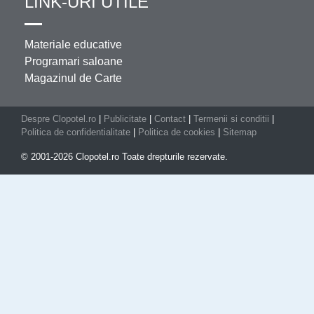
LINK-URI UTILE
Materiale educative
Programari saloane
Magazinul de Carte
Despre Clopotel.ro
|
Publicitate
|
Contact
|
Termenii si conditii
|
Politica de confidentialitate
|
Politica de cookies
|
Sitemap
© 2001-2026 Clopotel.ro Toate drepturile rezervate.