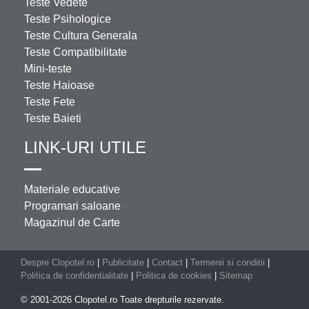
Teste Vedete
Teste Psihologice
Teste Cultura Generala
Teste Compatibilitate
Mini-teste
Teste Haioase
Teste Fete
Teste Baieti
LINK-URI UTILE
Materiale educative
Programari saloane
Magazinul de Carte
Despre Clopotel.ro
|
Publicitate
|
Contact
|
Termenii si conditii
|
Politica de confidentialitate
|
Politica de cookies
|
Sitemap
© 2001-2026 Clopotel.ro Toate drepturile rezervate.