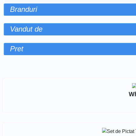
Branduri
Vandut de
Pret
Sorteaza dupa
Wh