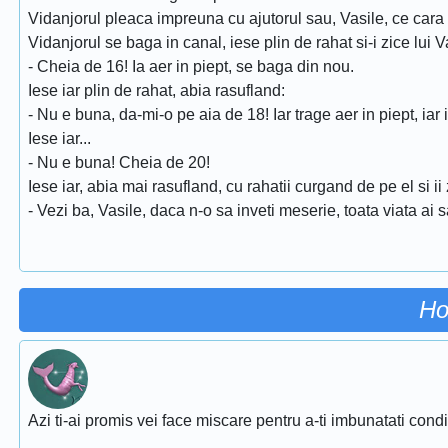
Vidanjorul pleaca impreuna cu ajutorul sau, Vasile, ce cara 
Vidanjorul se baga in canal, iese plin de rahat si-i zice lui V
- Cheia de 16! Ia aer in piept, se baga din nou.
Iese iar plin de rahat, abia rasufland:
- Nu e buna, da-mi-o pe aia de 18! Iar trage aer in piept, iar i
Iese iar...
- Nu e buna! Cheia de 20!
Iese iar, abia mai rasufland, cu rahatii curgand de pe el si ii 
- Vezi ba, Vasile, daca n-o sa inveti meserie, toata viata ai s
Ho
Azi ti-ai promis vei face miscare pentru a-ti imbunatati conditi