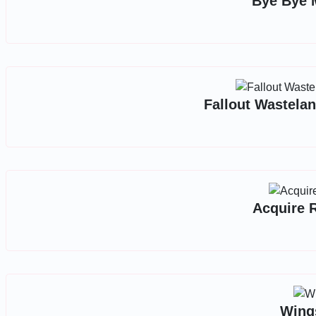
Bye Bye 
Fallout Wastela
Acquire 
Wing