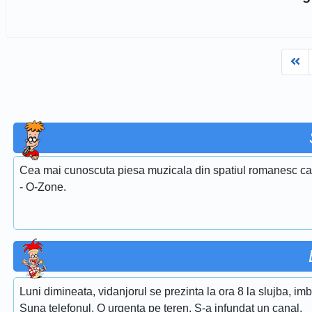
Fi
Cea mai cunoscuta piesa muzicala din spatiul romanesc care
- O-Zone.
Luni dimineata, vidanjorul se prezinta la ora 8 la slujba, im
Suna telefonul. O urgenta pe teren. S-a infundat un canal.