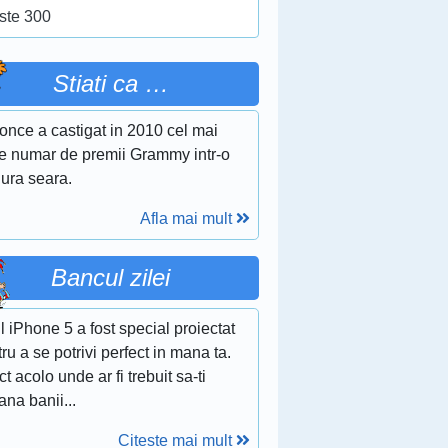
ste 300
Stiati ca …
once a castigat in 2010 cel mai
e numar de premii Grammy intr-o
gura seara.
Afla mai mult
Bancul zilei
 iPhone 5 a fost special proiectat
ru a se potrivi perfect in mana ta.
t acolo unde ar fi trebuit sa-ti
na banii...
Citeste mai mult