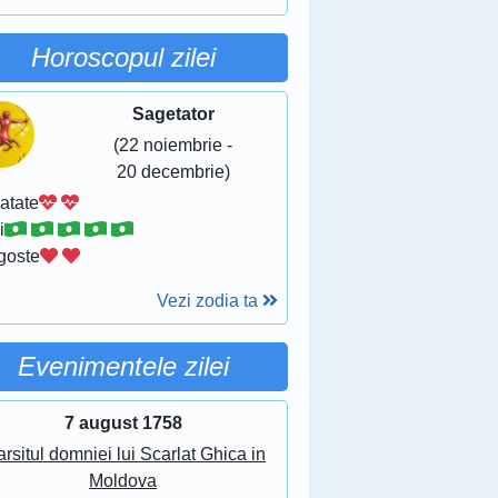
Horoscopul zilei
Sagetator
(22 noiembrie -
20 decembrie)
atate
i
goste
Vezi zodia ta
Evenimentele zilei
7 august 1758
arsitul domniei lui Scarlat Ghica in
Moldova