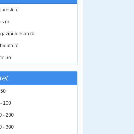
turesti.ro
ris.ro
gazinuldesah.ro
chiduta.ro
iel.ro
ret
 50
 - 100
0 - 200
0 - 300