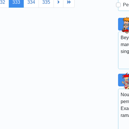
Next
Last
332
333
334
335
Pe
Bey
mar
sin
Noul
pent
Exac
rama