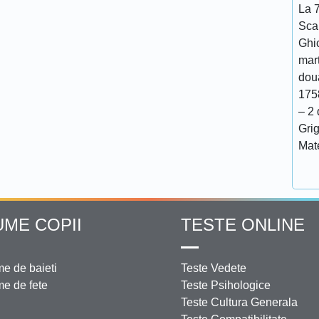
La 7
Scar
Ghi
mar
doua
175
– 2 
Grig
Mat
UME COPII
TESTE ONLINE
e de baieti
Teste Vedete
e de fete
Teste Psihologice
Teste Cultura Generala