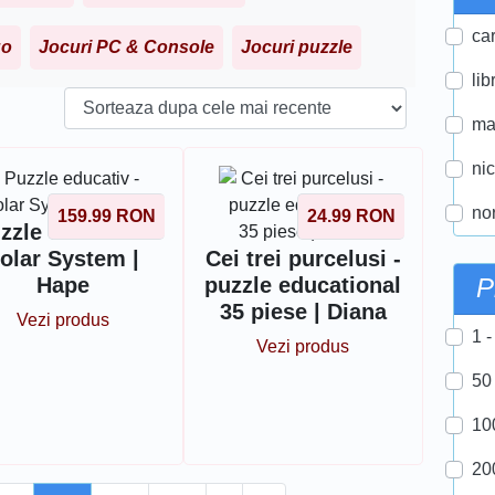
car
go
Jocuri PC & Console
Jocuri puzzle
lib
ma
ni
nor
159.99
RON
24.99
RON
zzle educativ -
olar System |
Cei trei purcelusi -
Hape
puzzle educational
P
35 piese | Diana
Vezi produs
1 -
Vezi produs
50
10
20