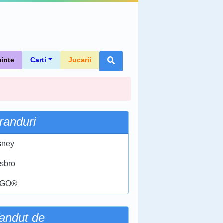
inte
Carti
Jucarii
randuri
sney
sbro
EGO®
andut de