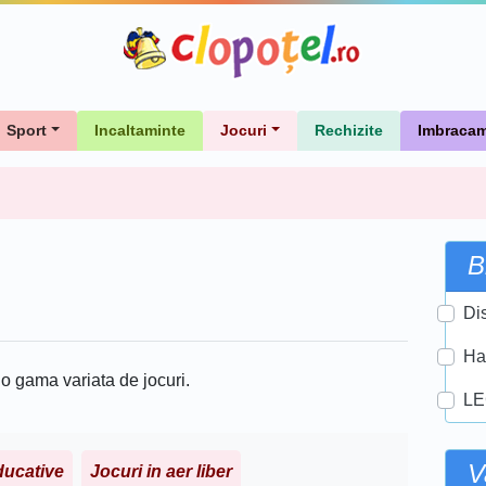
Sport
Incaltaminte
Jocuri
Rechizite
Imbracam
B
Di
Ha
 o gama variata de jocuri.
L
V
ducative
Jocuri in aer liber