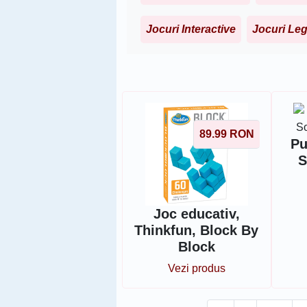
Jocuri Interactive
Jocuri Le
Sorteaza dupa
89.99
RON
Pu
S
Joc educativ,
Thinkfun, Block By
Block
Vezi produs