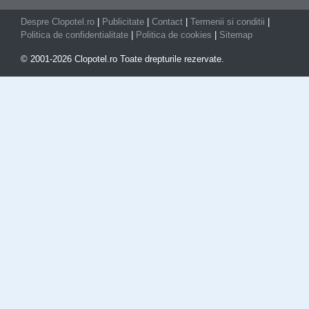
Despre Clopotel.ro
|
Publicitate
|
Contact
|
Termenii si conditii
|
Politica de confidentialitate
|
Politica de cookies
|
Sitemap
© 2001-2026 Clopotel.ro Toate drepturile rezervate.