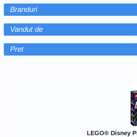
Branduri
Vandut de
Pret
Sorteaza dupa
LEGO® Disney Pix