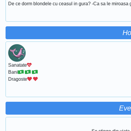
De ce dorm blondele cu ceasul in gura? -Ca sa le miroasa gu
Ho
Sanatate
Bani
Dragoste
Eve