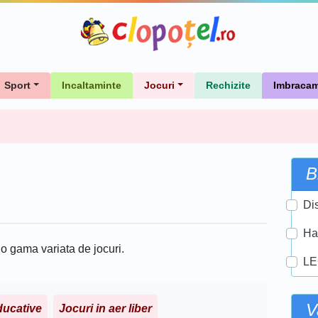
Sport
Incaltaminte
Jocuri
Rechizite
Imbracam
B
Di
Ha
 o gama variata de jocuri.
L
V
ducative
Jocuri in aer liber