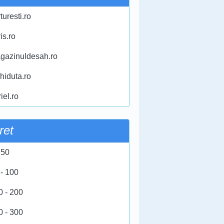
turesti.ro
ris.ro
gazinuldesah.ro
chiduta.ro
iel.ro
ret
 50
 - 100
0 - 200
0 - 300