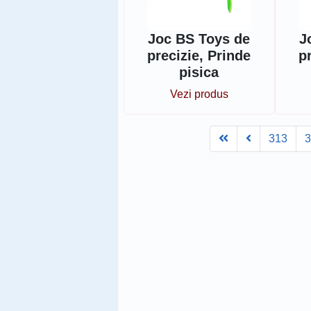
Joc BS Toys de
J
precizie, Prinde
p
pisica
Vezi produs
First
Prev
313