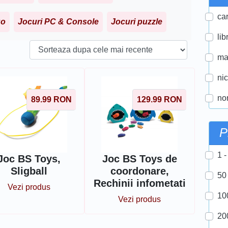
car
go
Jocuri PC & Console
Jocuri puzzle
lib
ma
ni
nor
89.99
RON
129.99
RON
P
1 -
Joc BS Toys,
Joc BS Toys de
Sligball
coordonare,
50
Rechinii infometati
Vezi produs
10
Vezi produs
20