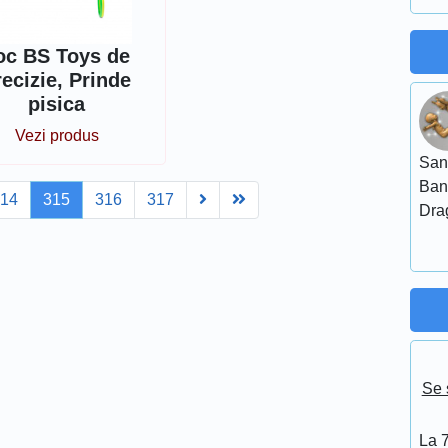
oc BS Toys de
recizie, Prinde
pisica
Vezi produs
San
Ban
Next
Last
314
315
316
317
Dra
Se 
La 7