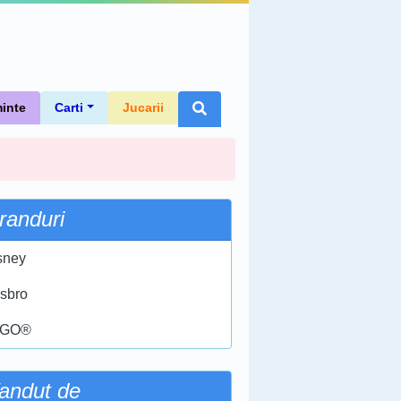
inte
Carti
Jucarii
randuri
sney
sbro
EGO®
andut de