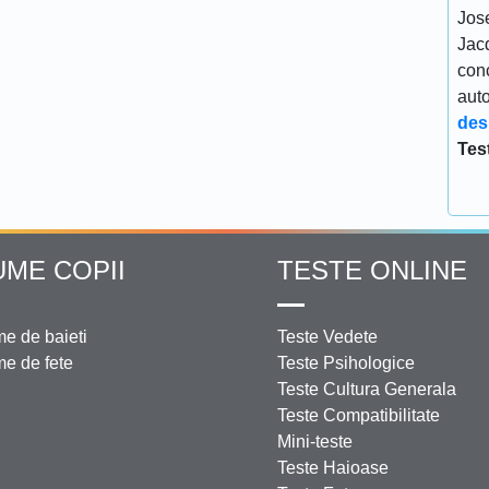
Jos
Jacq
conc
aut
des
Tes
UME COPII
TESTE ONLINE
e de baieti
Teste Vedete
e de fete
Teste Psihologice
Teste Cultura Generala
Teste Compatibilitate
Mini-teste
Teste Haioase