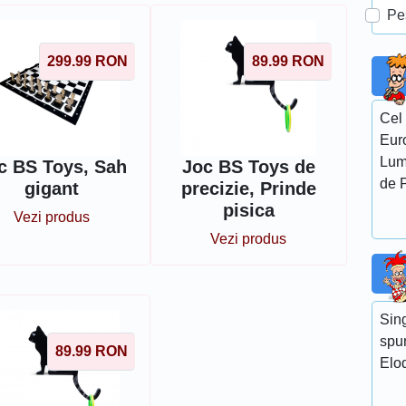
Pe
299.99
RON
89.99
RON
Cel 
Euro
Lumi
c BS Toys, Sah
Joc BS Toys de
de P
gigant
precizie, Prinde
pisica
Vezi produs
Vezi produs
Sing
spu
89.99
RON
Elo