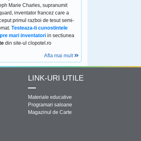
eph Marie Charles, supranumit
uard, inventator francez care a
eput primul razboi de tesut semi-
omat.
Testeaza-ti cunostintele
pre mari inventatori
in sectiunea
te
din site-ul clopotel.ro
Afla mai mult
LINK-URI UTILE
Materiale educative
Programari saloane
Magazinul de Carte