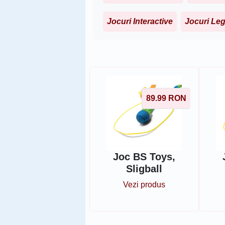
Jocuri Interactive
Jocuri Le
Sorteaza dupa
89.99
RON
Joc BS Toys,
Sligball
Vezi produs