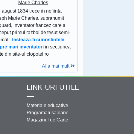
Marie Charles
 august 1834 trece în nefiinta
eph Marie Charles, supranumit
uard, inventator francez care a
eput primul razboi de tesut semi-
omat.
Testeaza-ti cunostintele
pre mari inventatori
in sectiunea
te
din site-ul clopotel.ro
Afla mai mult
LINK-URI UTILE
Materiale educative
Programari saloane
Magazinul de Carte