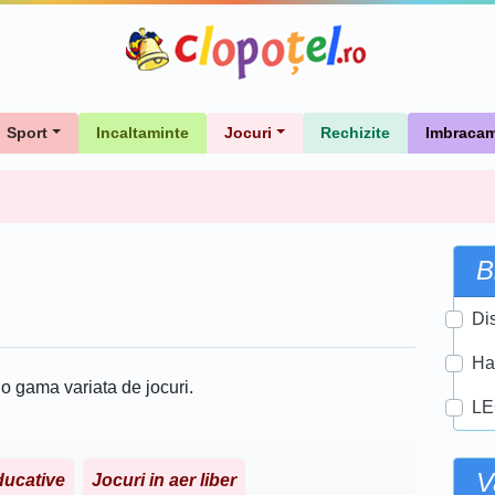
Sport
Incaltaminte
Jocuri
Rechizite
Imbracam
B
Di
Ha
 o gama variata de jocuri.
L
V
ducative
Jocuri in aer liber