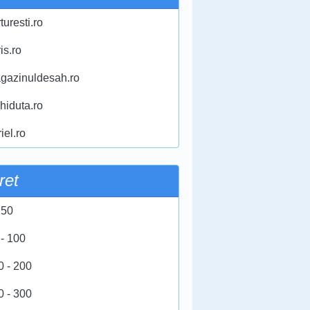
turesti.ro
ris.ro
gazinuldesah.ro
chiduta.ro
iel.ro
ret
 50
 - 100
0 - 200
0 - 300