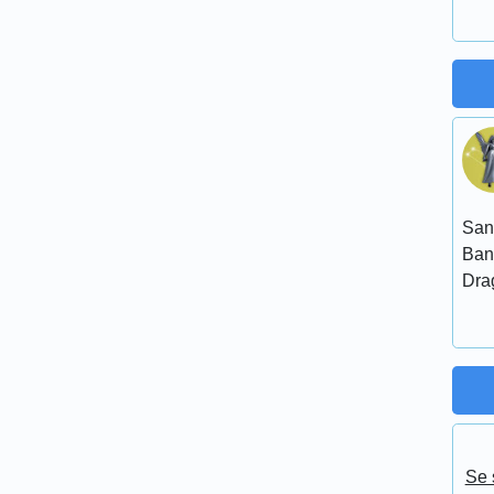
San
Ban
Dra
Se 