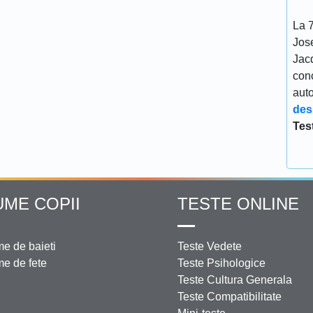
La 7
Jos
Jacq
conc
aut
des
Tes
UME COPII
TESTE ONLINE
e de baieti
Teste Vedete
e de fete
Teste Psihologice
Teste Cultura Generala
Teste Compatibilitate