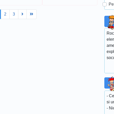
Pe
Next
Last
2
3
Roc
elem
ames
expl
soc
- Ce
si u
- Ni