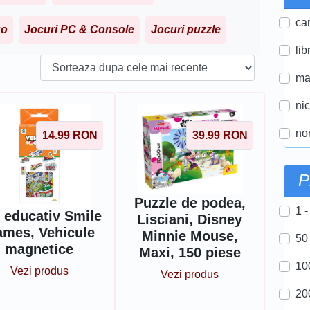
car
go
Jocuri PC & Console
Jocuri puzzle
lib
ma
ni
nor
14.99
RON
39.99
RON
P
Puzzle de podea,
1 -
 educativ Smile
Lisciani, Disney
mes, Vehicule
Minnie Mouse,
50
magnetice
Maxi, 150 piese
10
Vezi produs
Vezi produs
20