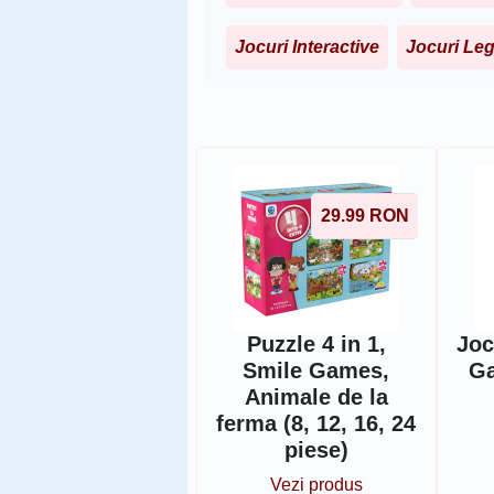
Jocuri Interactive
Jocuri Le
Sorteaza dupa
29.99
RON
Puzzle 4 in 1,
Joc
Smile Games,
Ga
Animale de la
ferma (8, 12, 16, 24
piese)
Vezi produs