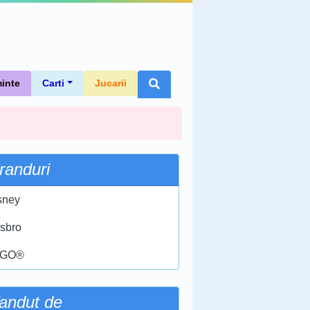
inte
Carti
Jucarii
randuri
sney
sbro
EGO®
andut de