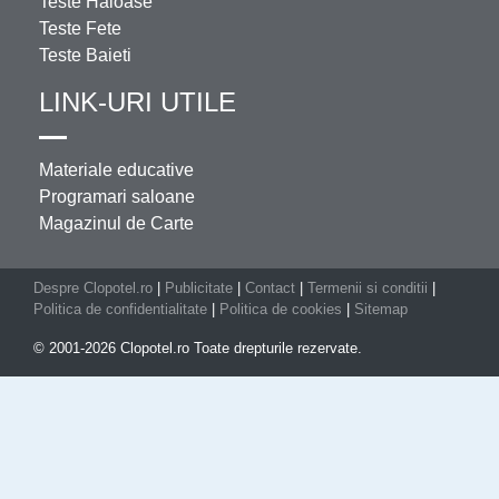
Teste Haioase
Teste Fete
Teste Baieti
LINK-URI UTILE
Materiale educative
Programari saloane
Magazinul de Carte
Despre Clopotel.ro
|
Publicitate
|
Contact
|
Termenii si conditii
|
Politica de confidentialitate
|
Politica de cookies
|
Sitemap
© 2001-2026 Clopotel.ro Toate drepturile rezervate.