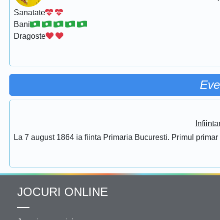
Sanatate
Bani
Dragoste
Eve
Infiint
La 7 august 1864 ia fiinta Primaria Bucuresti. Primul prima
JOCURI ONLINE