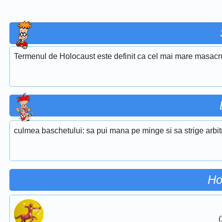
Termenul de Holocaust este definit ca cel mai mare masacru 
culmea baschetului: sa pui mana pe minge si sa strige arbi
Ho
(