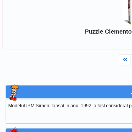
Puzzle Clementon
Fi
Modelul IBM Simon ,lansat in anul 1992, a fost considerat pr