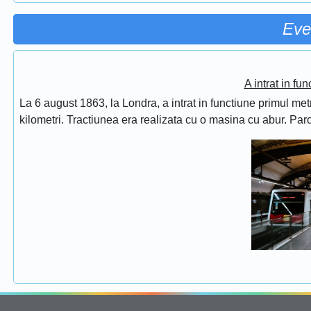
Eve
A intrat in fu
La 6 august 1863, la Londra, a intrat in functiune primul met
kilometri. Tractiunea era realizata cu o masina cu abur. Pa