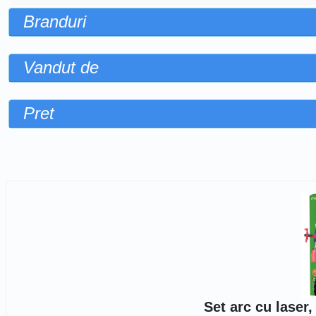
Branduri
Vandut de
Pret
Sorteaza dupa
Set arc cu laser,