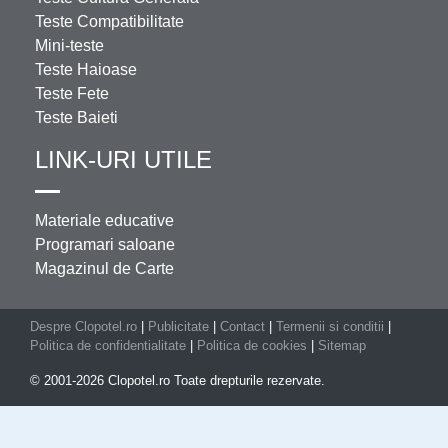
Teste Compatibilitate
Mini-teste
Teste Haioase
Teste Fete
Teste Baieti
LINK-URI UTILE
Materiale educative
Programari saloane
Magazinul de Carte
Despre Clopotel.ro
|
Publicitate
|
Contact
|
Termenii si conditii
|
Politica de confidentialitate
|
Politica de cookies
|
Sitemap
© 2001-2026 Clopotel.ro Toate drepturile rezervate.