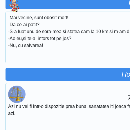
-Mai vecine, sunt obosit-mort!
-Da ce-ai patit?
-S-a luat unu de sora-mea si statea cam la 10 km si m-am d
-Aoleu,si te-ai intors tot pe jos?
-Nu, cu salvarea!
Ho
(
Azi nu vei fi intr-o dispozitie prea buna, sanatatea iti joaca f
azi.