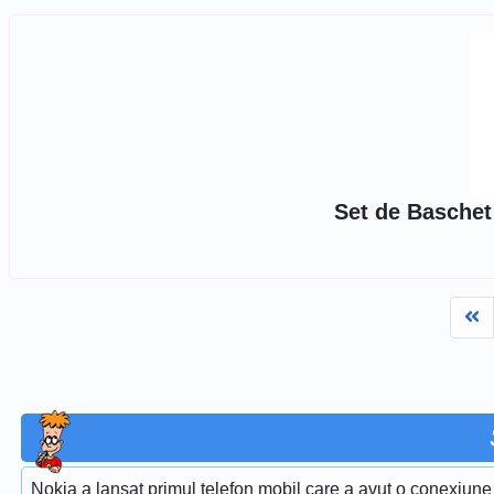
Set de Baschet
Fi
Nokia a lansat primul telefon mobil care a avut o conexiun