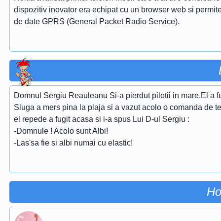
dispozitiv inovator era echipat cu un browser web si permitea
de date GPRS (General Packet Radio Service).
Domnul Sergiu Reauleanu Si-a pierdut pilotii in mare.El a fug
Sluga a mers pina la plaja si a vazut acolo o comanda de ter
el repede a fugit acasa si i-a spus Lui D-ul Sergiu :
-Domnule ! Acolo sunt Albi!
-Las'sa fie si albi numai cu elastic!
Ho