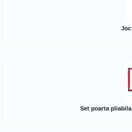
Joc
Set poarta pliabil