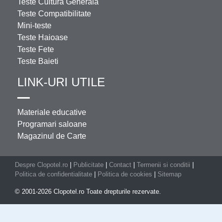
Teste Cultura Generala
Teste Compatibilitate
Mini-teste
Teste Haioase
Teste Fete
Teste Baieti
LINK-URI UTILE
Materiale educative
Programari saloane
Magazinul de Carte
Despre Clopotel.ro
|
Publicitate
|
Contact
|
Termenii si conditii
|
Politica de confidentialitate
|
Politica de cookies
|
Sitemap
© 2001-2026 Clopotel.ro Toate drepturile rezervate.