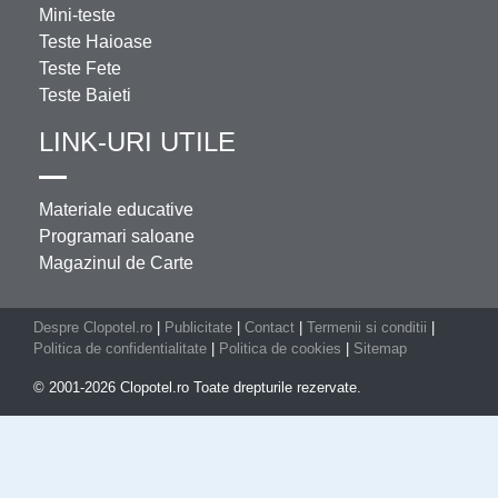
Mini-teste
Teste Haioase
Teste Fete
Teste Baieti
LINK-URI UTILE
Materiale educative
Programari saloane
Magazinul de Carte
Despre Clopotel.ro
|
Publicitate
|
Contact
|
Termenii si conditii
|
Politica de confidentialitate
|
Politica de cookies
|
Sitemap
© 2001-2026 Clopotel.ro Toate drepturile rezervate.