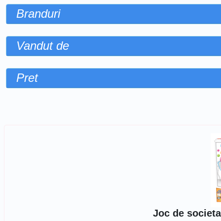
Branduri
Vandut de
Pret
Sorteaza dupa
Joc de societat