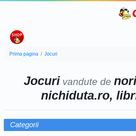
Prima pagina
Jocuri
Jocuri
nor
vandute de
nichiduta.ro, lib
Categorii