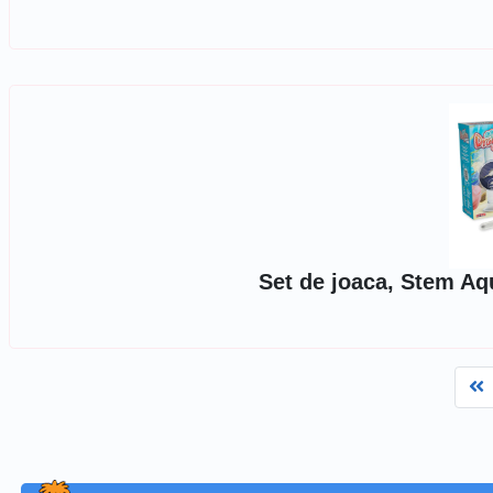
Set de joaca, Stem Aq
F