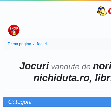
Prima pagina
Jocuri
Jocuri
nor
vandute de
nichiduta.ro, lib
Categorii