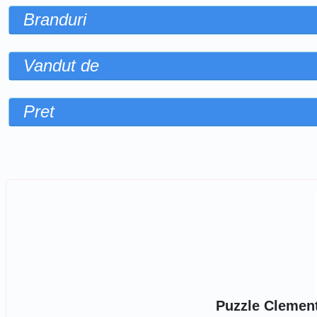
Branduri
Vandut de
Pret
Sorteaza dupa
Puzzle Clement