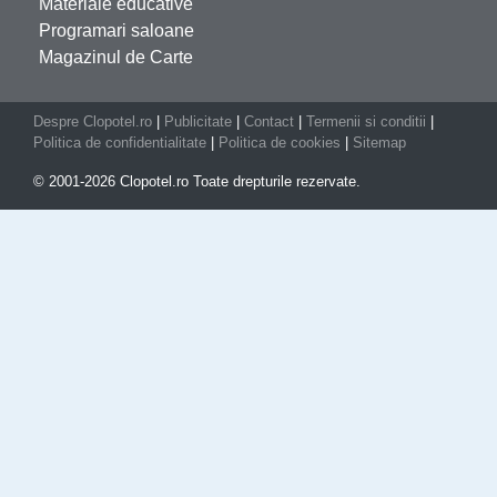
Materiale educative
Programari saloane
Magazinul de Carte
Despre Clopotel.ro
|
Publicitate
|
Contact
|
Termenii si conditii
|
Politica de confidentialitate
|
Politica de cookies
|
Sitemap
© 2001-2026 Clopotel.ro Toate drepturile rezervate.