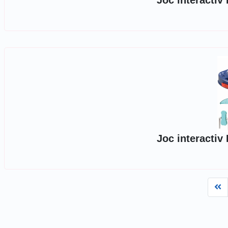
Joc interactiv 
Joc interactiv 
Fi