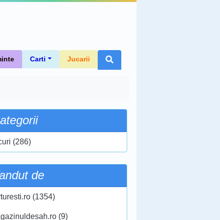
inte
Carti
Jucarii
ategorii
curi (286)
andut de
turesti.ro (1354)
gazinuldesah.ro (9)