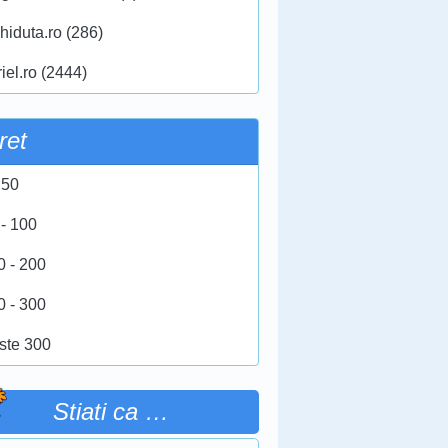
hiduta.ro (286)
iel.ro (2444)
ret
 50
 - 100
0 - 200
0 - 300
ste 300
Stiati ca …