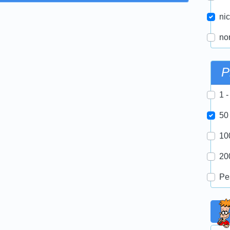
nic
nor
P
1 -
50
10
20
Pe