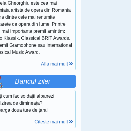
ela Gheorghiu este cea mai
miata artista de opera din Romania
na dintre cele mai renumite
arete de opera din lume. Printre
e mai importante premii amintim:
o Klassik, Classical BRIT Awards,
remii Gramophone sau International
ssical Music Award.
Afla mai mult
Bancul zilei
iți cum fac soldații albanezi
alzirea de dimineața?
earga doua ture de țara!
Citeste mai mult