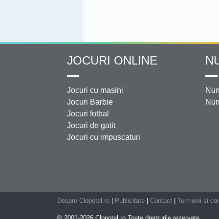
JOCURI ONLINE
N
Jocuri cu masini
Num
Jocuri Barbie
Num
Jocuri fotbal
Jocuri de gatit
Jocuri cu impuscaturi
Despre Clopotel.ro
|
Publicitate
|
Contact
|
Termenii si con
© 2001-2026 Clopotel.ro Toate drepturile rezervate.