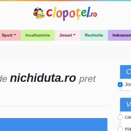
Sport
Incaltaminte
Jocuri
Rechizite
Imbracam
C
nichiduta.ro
de
pret
Jo
V
car
ma