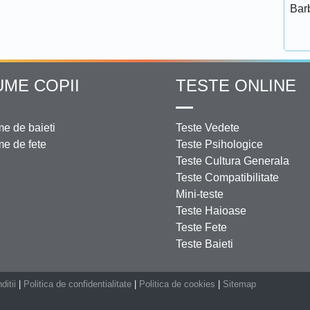
Bar
UME COPII
TESTE ONLINE
e de baieti
Teste Vedete
e de fete
Teste Psihologice
Teste Cultura Generala
Teste Compatibilitate
Mini-teste
Teste Haioase
Teste Fete
Teste Baieti
ditii
|
Politica de confidentialitate
|
Politica de cookies
|
Sitemap