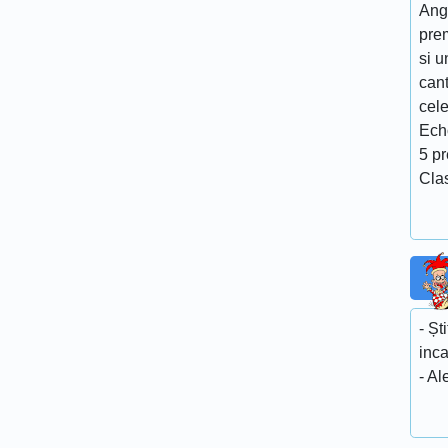
Ang
pre
si u
cant
cel
Ech
5 p
Cla
- Șt
inc
- Al