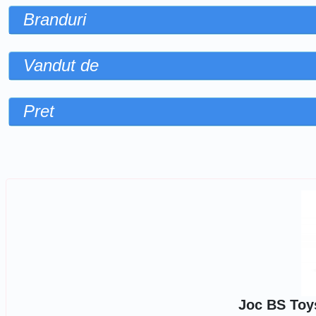
Branduri
Vandut de
Pret
Sorteaza dupa
Joc BS Toy