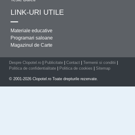
LINK-URI UTILE
Materiale educative
Programari saloane
Magazinul de Carte
Despre Clopotel.ro
|
Publicitate
|
Contact
|
Termenii si conditii
|
Politica de confidentialitate
|
Politica de cookies
|
Sitemap
© 2001-2026 Clopotel.ro Toate drepturile rezervate.