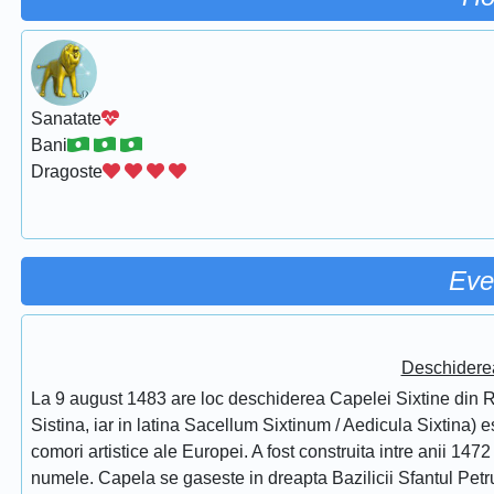
Sanatate
Bani
Dragoste
Eve
Deschidere
La 9 august 1483 are loc deschiderea Capelei Sixtine din Ro
Sistina, iar in latina Sacellum Sixtinum / Aedicula Sixtina) 
comori artistice ale Europei. A fost construita intre anii 1472
numele. Capela se gaseste in dreapta Bazilicii Sfantul Petru