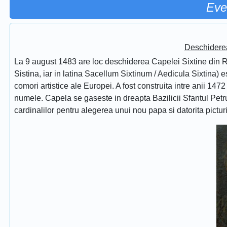
Eve
Deschidere
La 9 august 1483 are loc deschiderea Capelei Sixtine din Ro
Sistina, iar in latina Sacellum Sixtinum / Aedicula Sixtina) 
comori artistice ale Europei. A fost construita intre anii 1472
numele. Capela se gaseste in dreapta Bazilicii Sfantul Petru
cardinalilor pentru alegerea unui nou papa si datorita pictur