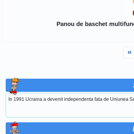
Panou de baschet multifunc
F
In 1991 Ucraina a devenit independenta fata de Uniunea So