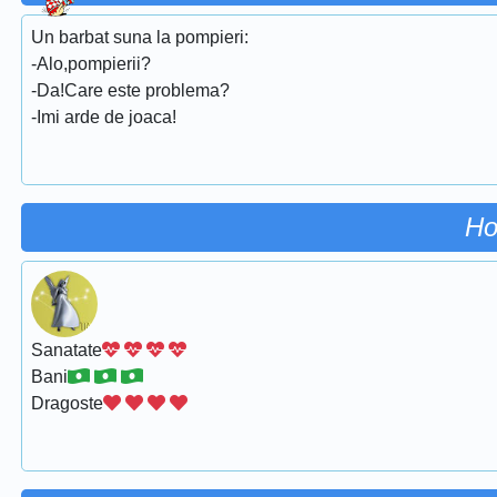
Un barbat suna la pompieri:
-Alo,pompierii?
-Da!Care este problema?
-Imi arde de joaca!
Ho
Sanatate
Bani
Dragoste