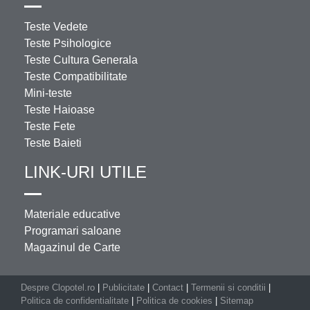
Teste Vedete
Teste Psihologice
Teste Cultura Generala
Teste Compatibilitate
Mini-teste
Teste Haioase
Teste Fete
Teste Baieti
LINK-URI UTILE
Materiale educative
Programari saloane
Magazinul de Carte
Despre Clopotel.ro
|
Publicitate
|
Contact
|
Termenii si conditii
|
Politica de confidentialitate
|
Politica de cookies
|
Sitemap