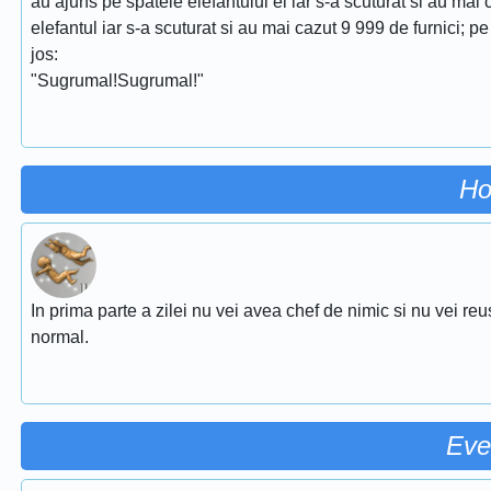
au ajuns pe spatele elefantului el iar s-a scuturat si au mai
elefantul iar s-a scuturat si au mai cazut 9 999 de furnici; pe
jos:
"Sugrumal!Sugrumal!"
Ho
In prima parte a zilei nu vei avea chef de nimic si nu vei reu
normal.
Eve