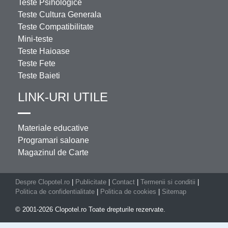
Teste Psihologice
Teste Cultura Generala
Teste Compatibilitate
Mini-teste
Teste Haioase
Teste Fete
Teste Baieti
LINK-URI UTILE
Materiale educative
Programari saloane
Magazinul de Carte
Despre Clopotel.ro
|
Publicitate
|
Contact
|
Termenii si conditii
|
Politica de confidentialitate
|
Politica de cookies
|
Sitemap
© 2001-2026 Clopotel.ro Toate drepturile rezervate.