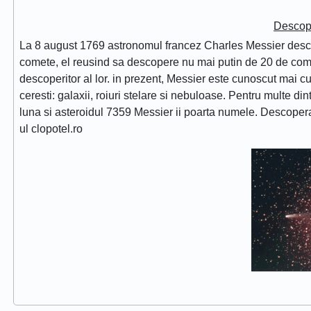
Descope
La 8 august 1769 astronomul francez Charles Messier desc
comete, el reusind sa descopere nu mai putin de 20 de comet
descoperitor al lor. in prezent, Messier este cunoscut mai 
ceresti: galaxii, roiuri stelare si nebuloase. Pentru multe di
luna si asteroidul 7359 Messier ii poarta numele. Descope
ul clopotel.ro