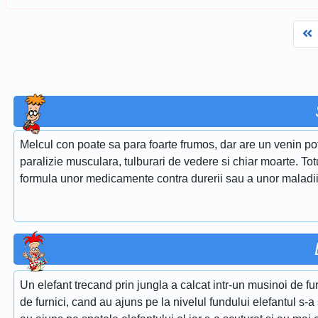
F
Melcul con poate sa para foarte frumos, dar are un venin pote
paralizie musculara, tulburari de vedere si chiar moarte. Totus
formula unor medicamente contra durerii sau a unor maladi
Un elefant trecand prin jungla a calcat intr-un musinoi de fur
de furnici, cand au ajuns pe la nivelul fundului elefantul s-a