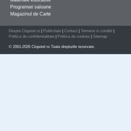
Programari saloane
Magazinul de Carte
Despre Clopotel.ro
|
Publicitate
|
Contact
|
Termenii si conditii
|
Politica de confidentialitate
|
Politica de cookies
|
Sitemap
© 2001-2026 Clopotel.ro Toate drepturile rezervate.