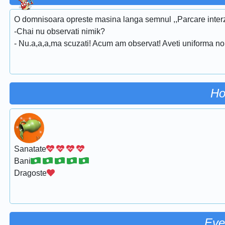
O domnisoara opreste masina langa semnul ,,Parcare interzis
-Chai nu observati nimik?
- Nu.a,a,a,ma scuzati! Acum am observat! Aveti uniforma n
Ho
Sanatate
Bani
Dragoste
Eve