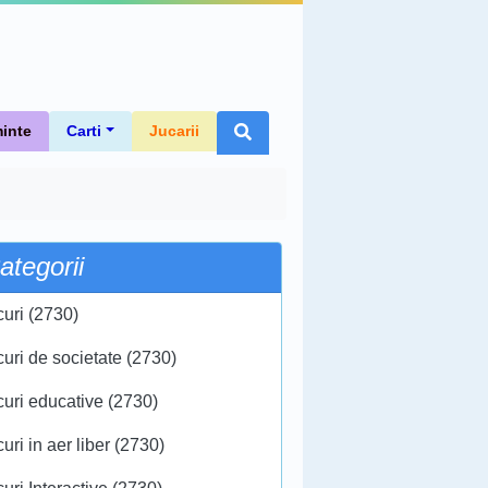
inte
Carti
Jucarii
ategorii
curi (2730)
curi de societate (2730)
curi educative (2730)
uri in aer liber (2730)