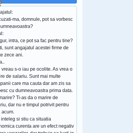
ajatul:
cuzati-ma, domnule, pot sa vorbesc
dumneavoastra?
l:
gur, intra, ce pot sa fac pentru tine?
iti, sunt angajatul acestei firme de
e zece ani.
a..
 vreau s-o iau pe ocolite. As vrea o
re de salariu. Sunt mai multe
panii care ma cauta dar am zis sa
besc cu dumneavoastra prima data.
marire? Ti-as da o marire de
riu, dar nu e timpul potrivit pentru
a acum.
 inteleg si stiu ca situatia
nomica curenta are un efect negativ