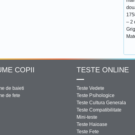
mar
doua
175
– 2 
Grig
Mat
UME COPII
TESTE ONLINE
e de baieti
Teste Vedete
e de fete
Teste Psihologice
Teste Cultura Generala
Teste Compatibilitate
Mini-teste
Teste Haioase
Teste Fete