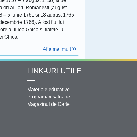
tie 1757 – 7 august 1758) si de
 ori al Tarii Romanesti (august
8 – 5 iunie 1761 si 18 august 1765
decembrie 1766). A fost fiul lui
ore al II-lea Ghica si fratele lui
ei Ghica.
Afla mai mult
LINK-URI UTILE
Materiale educative
Programari saloane
Magazinul de Carte