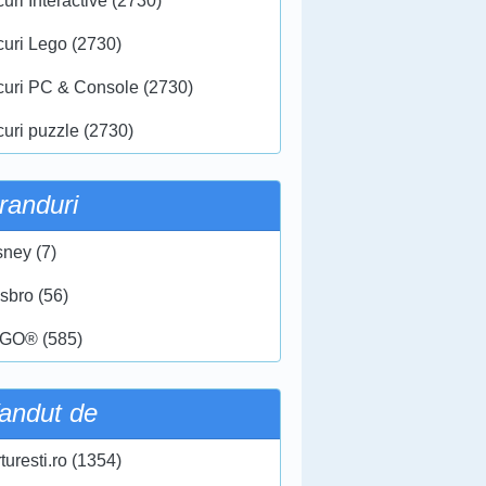
uri Interactive (2730)
curi Lego (2730)
curi PC & Console (2730)
curi puzzle (2730)
randuri
sney (7)
sbro (56)
GO® (585)
andut de
turesti.ro (1354)