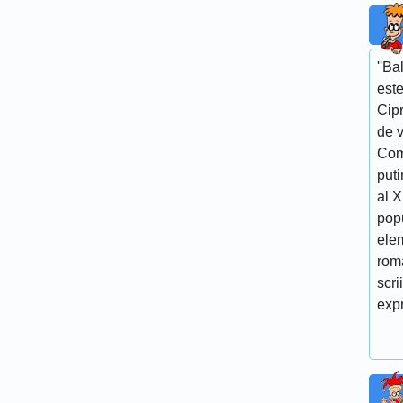
''Ba
este
Cipr
de v
Com
puti
al 
popu
elem
roma
scri
expr