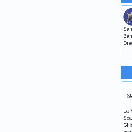
San
Ban
Dra
Sf
La 7
Scar
Ghi