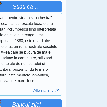
Stiati ca …
lada pentru vioara si orchestra''
 cea mai cunoscuta lucrare a lui
ian Porumbescu fiind interpretata
iolonisti din intreaga lume.
pusa in 1880, este una dintre
nele lucrari romanesti ale secolului
XIX-lea care se bucura de mare
laritate in continuare, stilizand
ente ale doinei, baladei si
ntei si prezentandu-le intr-o
itura instrumentala romantica,
esiva, de mare lirism.
Afla mai mult
Bancul zilei