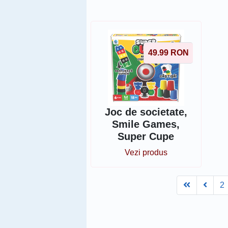
49.99
RON
Joc de societate,
Smile Games,
Super Cupe
Vezi produs
First
Prev
2