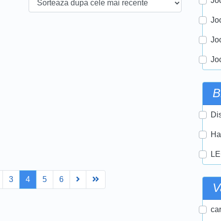
Joc
Jo
Jo
Jo
B
Di
Ha
LE
Next
Last
3
4
5
6
V
car