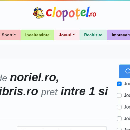
Sport
Incaltaminte
Jocuri
Rechizite
Imbracam
C
noriel.ro,
de
Jo
libris.ro
intre 1 si
pret
Jo
Jo
Joc