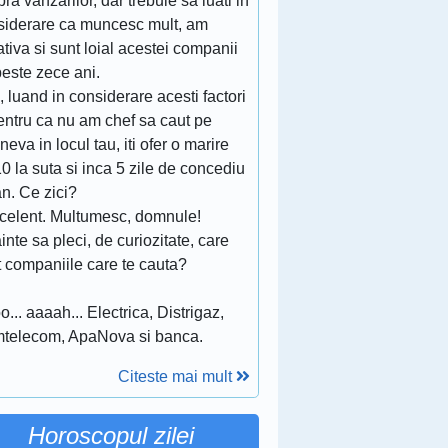
ra vanzarilor, dar trebuie sa luati in
siderare ca muncesc mult, am
iativa si sunt loial acestei companii
este zece ani.
, luand in considerare acesti factori
entru ca nu am chef sa caut pe
ineva in locul tau, iti ofer o marire
0 la suta si inca 5 zile de concediu
n. Ce zici?
xcelent. Multumesc, domnule!
ainte sa pleci, de curiozitate, care
t companiile care te cauta?
o... aaaah... Electrica, Distrigaz,
telecom, ApaNova si banca.
Citeste mai mult
Horoscopul zilei