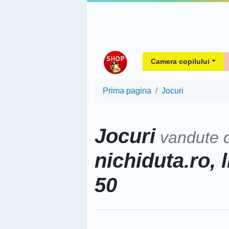
Camera copilului
Prima pagina
Jocuri
Jocuri
vandute 
nichiduta.ro, 
50
Sorteaza dupa