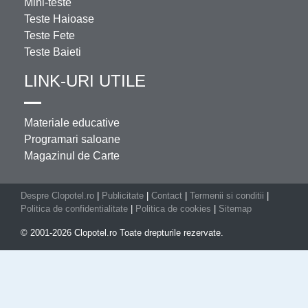
Mini-teste
Teste Haioase
Teste Fete
Teste Baieti
LINK-URI UTILE
Materiale educative
Programari saloane
Magazinul de Carte
Despre Clopotel.ro
|
Publicitate
|
Contact
|
Termenii si conditii
|
Politica de confidentialitate
|
Politica de cookies
|
Sitemap
© 2001-2026 Clopotel.ro Toate drepturile rezervate.