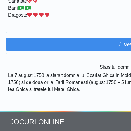
Sanatate
Bani
Dragoste
Eve
Sfarsitul domni
La 7 august 1758 ia sfarsit domnia lui Scarlat Ghica in Mol
1758) si de doua ori al Tarii Romanesti (august 1758 – 5 iuni
lea Ghica si fratele lui Matei Ghica.
JOCURI ONLINE