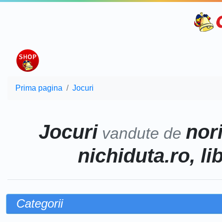
Prima pagina
Jocuri
Jocuri
nor
vandute de
nichiduta.ro, li
Categorii