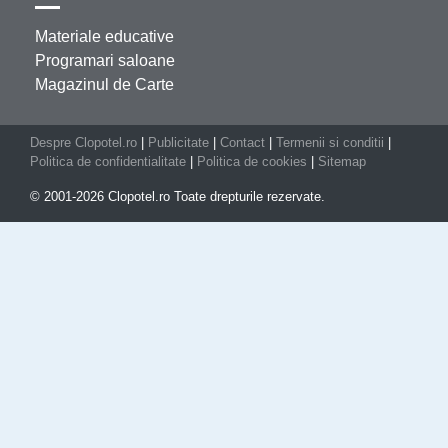
Materiale educative
Programari saloane
Magazinul de Carte
Despre Clopotel.ro
|
Publicitate
|
Contact
|
Termenii si conditii
|
Politica de confidentialitate
|
Politica de cookies
|
Sitemap
© 2001-2026 Clopotel.ro Toate drepturile rezervate.