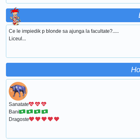
Ce le impiedik p blonde sa ajunga la facultate?.....
Liceul...
Ho
Sanatate
Bani
Dragoste