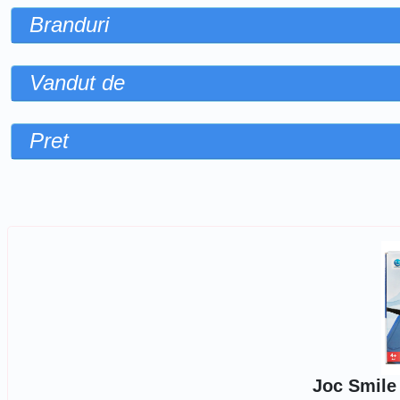
Branduri
Vandut de
Pret
Sorteaza dupa
Joc Smile