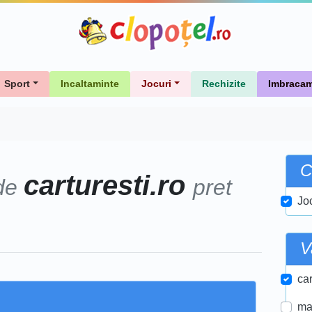
Sport
Incaltaminte
Jocuri
Rechizite
Imbracam
C
carturesti.ro
de
pret
Jo
V
car
ma