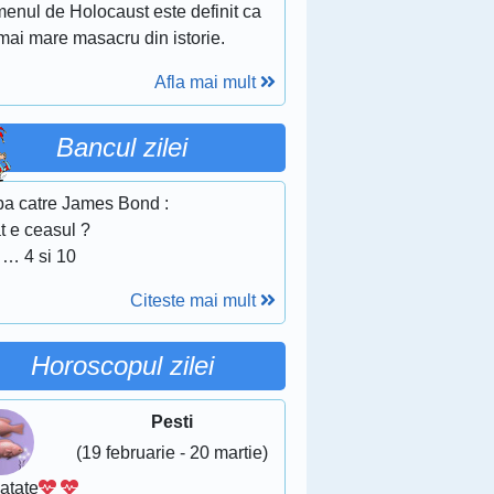
menul de Holocaust este definit ca
mai mare masacru din istorie.
Afla mai mult
Bancul zilei
ipa catre James Bond :
t e ceasul ?
 … 4 si 10
Citeste mai mult
Horoscopul zilei
Pesti
(19 februarie - 20 martie)
atate