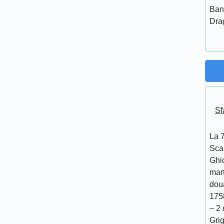
Ban
Dra
Sf
La 7
Scar
Ghi
mar
doua
175
– 2 
Grig