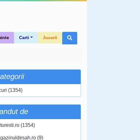
inte
Carti
Jucarii
ategorii
curi (1354)
andut de
turesti.ro (1354)
gazinuldesah.ro (9)