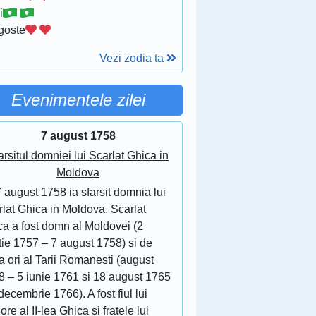
i
goste
Vezi zodia ta
Evenimentele zilei
7 august 1758
arsitul domniei lui Scarlat Ghica in
Moldova
 august 1758 ia sfarsit domnia lui
lat Ghica in Moldova. Scarlat
ca a fost domn al Moldovei (2
tie 1757 – 7 august 1758) si de
 ori al Tarii Romanesti (august
8 – 5 iunie 1761 si 18 august 1765
decembrie 1766). A fost fiul lui
ore al II-lea Ghica si fratele lui