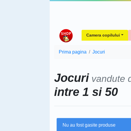
Camera copilului
Prima pagina
Jocuri
Jocuri
vandute 
intre 1 si 50
Nu au fost gasite produse