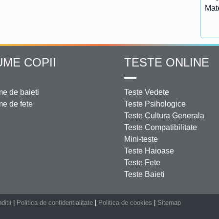
Mat
UME COPII
TESTE ONLINE
e de baieti
Teste Vedete
e de fete
Teste Psihologice
Teste Cultura Generala
Teste Compatibilitate
Mini-teste
Teste Haioase
Teste Fete
Teste Baieti
ditii
|
Politica de confidentialitate
|
Politica de cookies
|
Sitemap