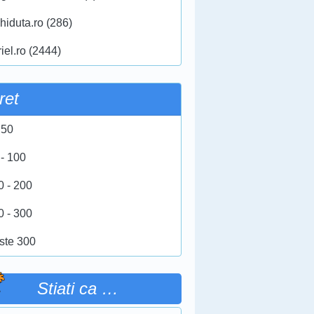
hiduta.ro (286)
iel.ro (2444)
ret
 50
 - 100
0 - 200
0 - 300
ste 300
Stiati ca …