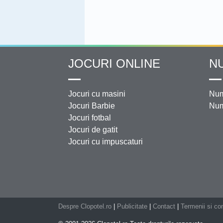
JOCURI ONLINE
N
Jocuri cu masini
Num
Jocuri Barbie
Num
Jocuri fotbal
Jocuri de gatit
Jocuri cu impuscaturi
Despre Clopotel.ro
|
Publicitate
|
Contact
|
Termenii si con