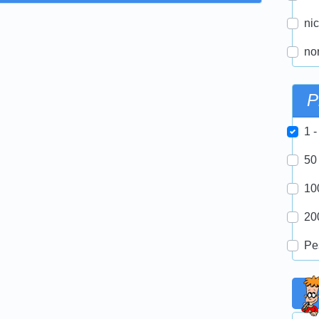
nic
nor
P
1 -
50
10
20
Pe