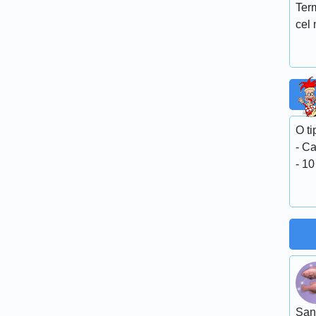
Ter
cel 
O t
- Ca
- 10
San