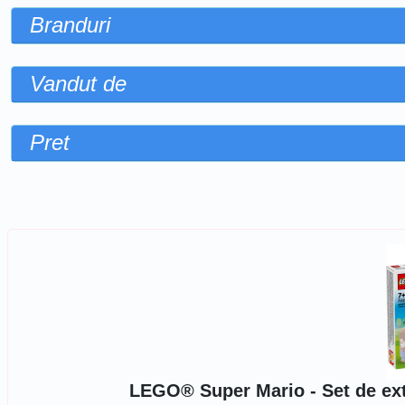
Branduri
Vandut de
Pret
Sorteaza dupa
LEGO® Super Mario - Set de exti