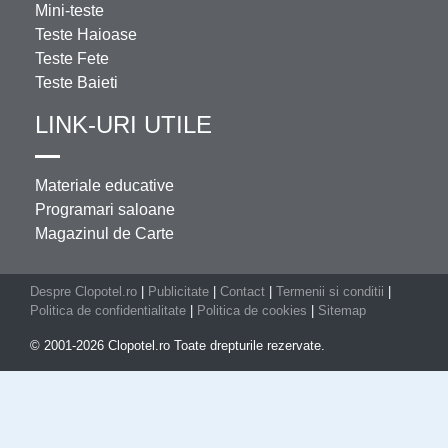
Mini-teste
Teste Haioase
Teste Fete
Teste Baieti
LINK-URI UTILE
Materiale educative
Programari saloane
Magazinul de Carte
Despre Clopotel.ro
|
Publicitate
|
Contact
|
Termenii si conditii
|
Politica de confidentialitate
|
Politica de cookies
|
Sitemap
© 2001-2026 Clopotel.ro Toate drepturile rezervate.