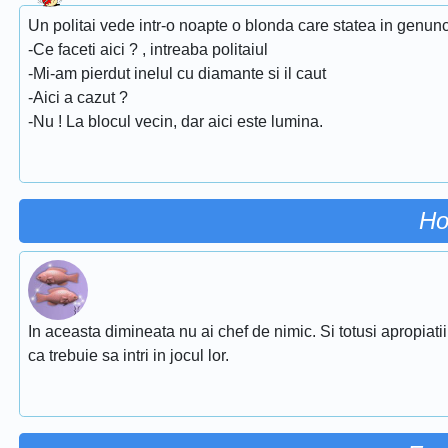
Un politai vede intr-o noapte o blonda care statea in genunch
-Ce faceti aici ? , intreaba politaiul
-Mi-am pierdut inelul cu diamante si il caut
-Aici a cazut ?
-Nu ! La blocul vecin, dar aici este lumina.
Ho
In aceasta dimineata nu ai chef de nimic. Si totusi apropiati
ca trebuie sa intri in jocul lor.