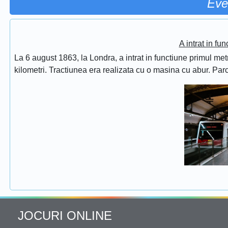
Eve
A intrat in fu
La 6 august 1863, la Londra, a intrat in functiune primul met
kilometri. Tractiunea era realizata cu o masina cu abur. Pa
JOCURI ONLINE