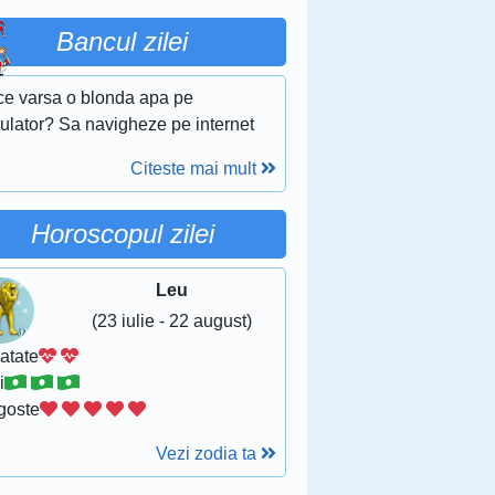
Bancul zilei
ce varsa o blonda apa pe
culator? Sa navigheze pe internet
Citeste mai mult
Horoscopul zilei
Leu
(23 iulie - 22 august)
atate
i
goste
Vezi zodia ta