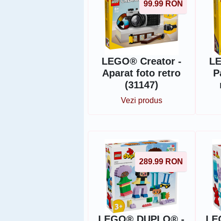
99.99
RON
LEGO® Creator -
LE
Aparat foto retro
P
(31147)
Vezi produs
289.99
RON
LEGO® DUPLO® -
LE