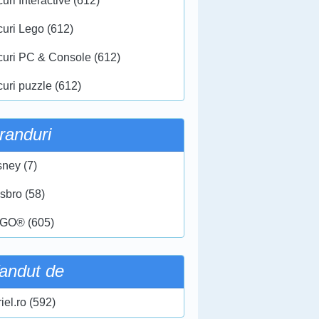
uri Interactive (612)
curi Lego (612)
curi PC & Console (612)
curi puzzle (612)
randuri
sney (7)
sbro (58)
GO® (605)
andut de
iel.ro (592)