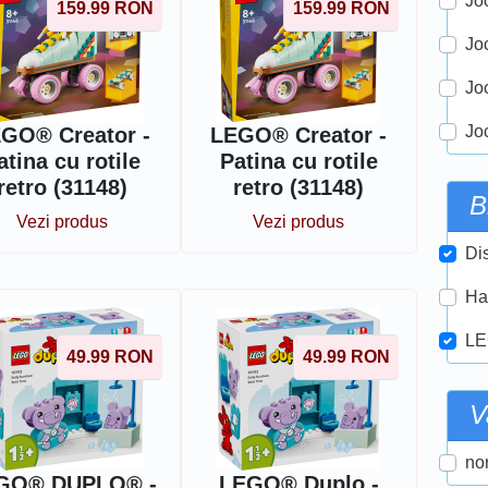
Joc
159.99
RON
159.99
RON
Jo
Jo
Jo
GO® Creator -
LEGO® Creator -
atina cu rotile
Patina cu rotile
retro (31148)
retro (31148)
B
Vezi produs
Vezi produs
Di
Ha
LE
49.99
RON
49.99
RON
V
nor
GO® DUPLO® -
LEGO® Duplo -