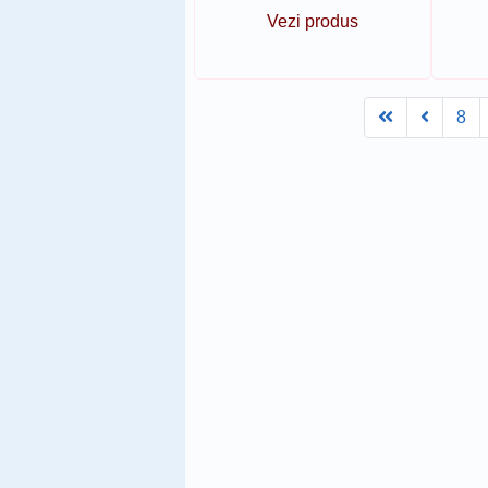
Vezi produs
First
Prev
8