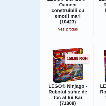
Oameni
R
construibili cu
emotii mari
(10423)
Vezi produs
159.99
RON
LEGO® Ninjago -
LE
Robotul stihie de
Ro
foc al lui Kai
(71808)