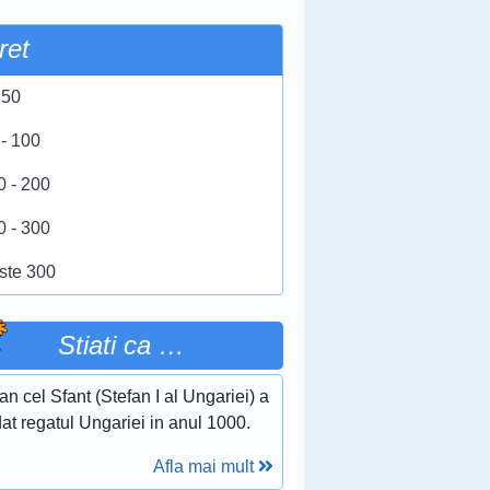
ret
 50
 - 100
0 - 200
0 - 300
ste 300
Stiati ca …
an cel Sfant (Stefan I al Ungariei) a
at regatul Ungariei in anul 1000.
Afla mai mult