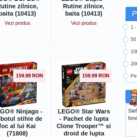
utine zilnice,
Rutine zilnice,
P
baita (10413)
baita (10413)
Vezi produs
Vezi produs
1 -
50
10
20
159.99
RON
159.99
RON
Pe
GO® Ninjago -
LEGO® Star Wars
Stef
botul stihie de
- Pachet de lupta
fond
foc al lui Kai
Clone Trooper™ si
(71808)
droid de lupta