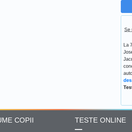
Se 
La 7
Jos
Jacq
conc
aut
des
Tes
UME COPII
TESTE ONLINE