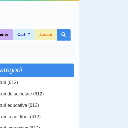
inte
Carti
Jucarii
ategorii
curi (612)
curi de societate (612)
curi educative (612)
uri in aer liber (612)