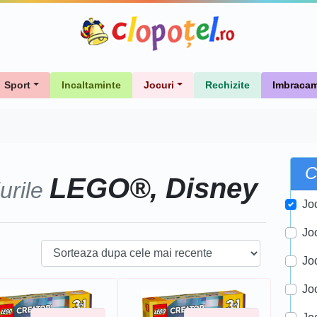
Sport
Incaltaminte
Jocuri
Rechizite
Imbracam
C
LEGO®, Disney
urile
Jo
Jo
Jo
Joc