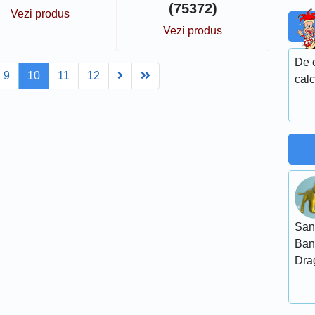
(75372)
Vezi produs
Vezi produs
De 
Next
Last
9
10
11
12
cal
San
Ban
Dra