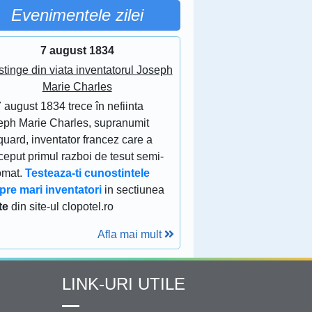
Evenimentele zilei
7 august 1834
stinge din viata inventatorul Joseph
Marie Charles
 august 1834 trece în nefiinta
eph Marie Charles, supranumit
uard, inventator francez care a
eput primul razboi de tesut semi-
omat.
Testeaza-ti cunostintele
pre mari inventatori
in sectiunea
te
din site-ul clopotel.ro
Afla mai mult
LINK-URI UTILE