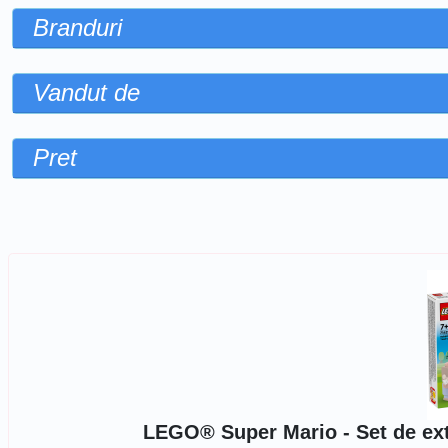
Branduri
Vandut de
Pret
Sorteaza dupa
LEGO® Super Mario - Set de exti