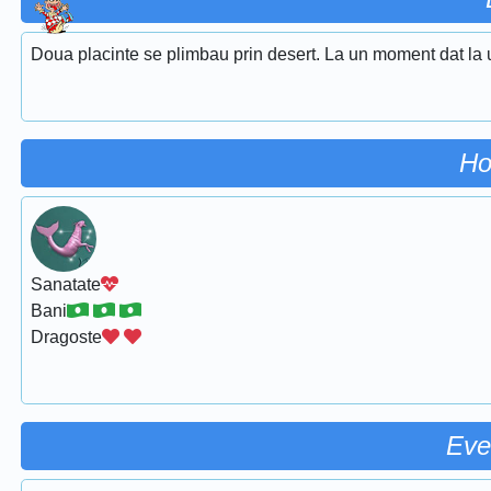
Doua placinte se plimbau prin desert. La un moment dat la u
Ho
Sanatate
Bani
Dragoste
Eve