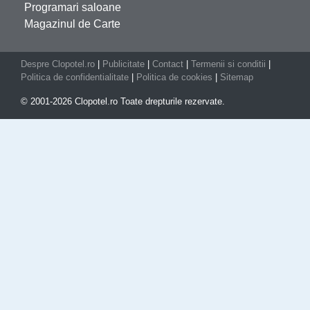
Programari saloane
Magazinul de Carte
Despre Clopotel.ro
|
Publicitate
|
Contact
|
Termenii si conditii
|
Politica de confidentialitate
|
Politica de cookies
|
Sitemap
© 2001-2026 Clopotel.ro Toate drepturile rezervate.