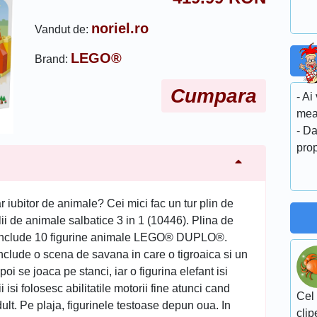
noriel.ro
Vandut de:
LEGO®
Brand:
Cumpara
- Ai
me
- Da
prop
 iubitor de animale? Cei mici fac un tur plin de
ii de animale salbatice 3 in 1 (10446). Plina de
ie include 10 figurine animale LEGO® DUPLO®.
include o scena de savana in care o tigroaica si un
oi se joaca pe stanci, iar o figurina elefant isi
isi folosesc abilitatile motorii fine atunci cand
Cel 
ult. Pe plaja, figurinele testoase depun oua. In
clip