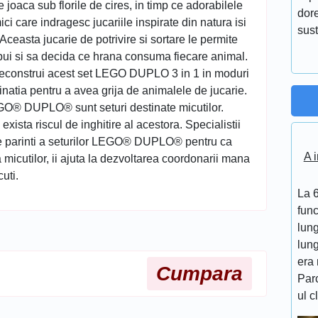
 joaca sub florile de cires, in timp ce adorabilele
dore
ci care indragesc jucariile inspirate din natura isi
sust
 Aceasta jucarie de potrivire si sortare le permite
i pui si sa decida ce hrana consuma fiecare animal.
a reconstrui acest set LEGO DUPLO 3 in 1 in moduri
ginatia pentru a avea grija de animalele de jucarie.
GO® DUPLO® sunt seturi destinate micutilor.
exista riscul de inghitire al acestora. Specialistii
e parinti a seturilor LEGO® DUPLO® pentru ca
A i
a micutilor, ii ajuta la dezvoltarea coordonarii mana
uti.
La 6
func
lung
lung
era 
Cumpara
Par
ul c