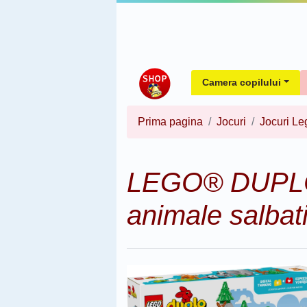
Camera copilului
Prima pagina
Jocuri
Jocuri Le
LEGO® DUPLO®
animale salbat