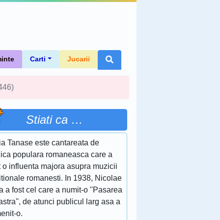
inte
Carti
Jucarii
446)
Stiati ca …
ia Tanase este cantareata de
ica populara romaneasca care a
 o influenta majora asupra muzicii
itionale romanesti. In 1938, Nicolae
a a fost cel care a numit-o ''Pasarea
stra'', de atunci publicul larg asa a
enit-o.