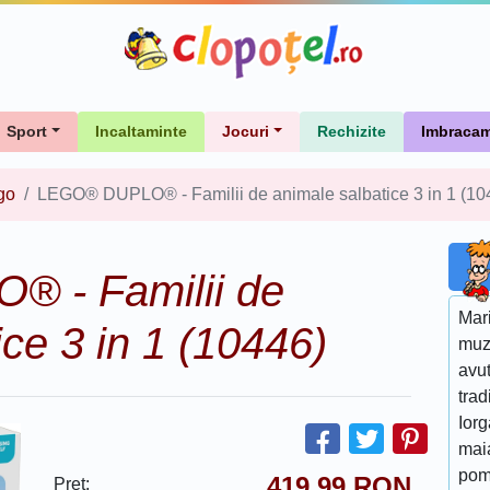
Sport
Incaltaminte
Jocuri
Rechizite
Imbracam
go
LEGO® DUPLO® - Familii de animale salbatice 3 in 1 (10
 - Familii de
Mar
ice 3 in 1 (10446)
muz
avut
trad
Iorg
maia
pom
419.99
RON
Pret: